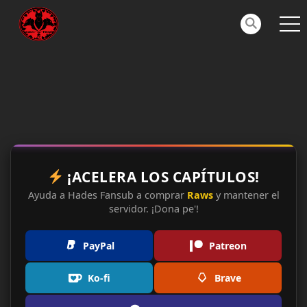
¡ACELERA LOS CAPÍTULOS!
Ayuda a Hades Fansub a comprar
Raws
y mantener el
servidor. ¡Dona pe'!
PayPal
Patreon
Ko-fi
Brave