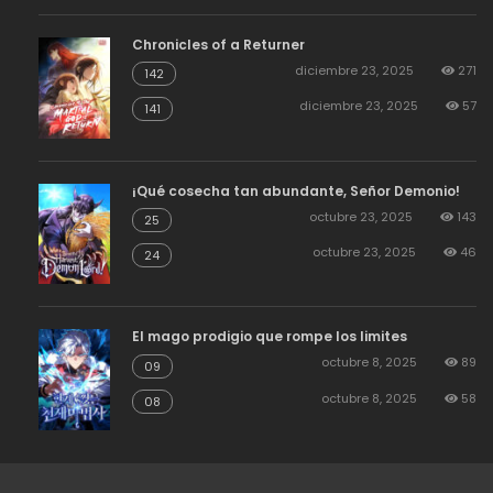
Chronicles of a Returner
diciembre 23, 2025
271
142
diciembre 23, 2025
57
141
¡Qué cosecha tan abundante, Señor Demonio!
octubre 23, 2025
143
25
octubre 23, 2025
46
24
El mago prodigio que rompe los limites
octubre 8, 2025
89
09
octubre 8, 2025
58
08