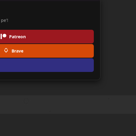
pe'!
Patreon
Brave