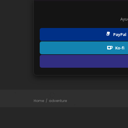
Ayu
PayPal
Ko-fi
Home
adventure