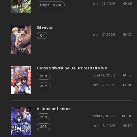
abril 21, 2026
26
Capitulo 231
Silenciar
abril 17, 2026
101
01
Class Saiyasune De Urareta Ore Wa
abril 12, 2026
175
35.3
abril 12, 2026
110
35.2
Villano antihéroe
abril 6, 2026
616
204
abril 6, 2026
119
203