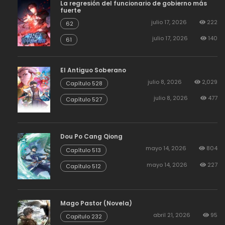
La regresión del funcionario de gobierno más
fuerte
julio 17, 2026
222
62
julio 17, 2026
140
61
El Antiguo Soberano
julio 8, 2026
2,029
Capítulo 528
julio 8, 2026
477
Capítulo 527
Dou Po Cang Qiong
mayo 14, 2026
804
Capítulo 513
mayo 14, 2026
227
Capítulo 512
Mago Pastor (Novela)
abril 21, 2026
95
Capitulo 232