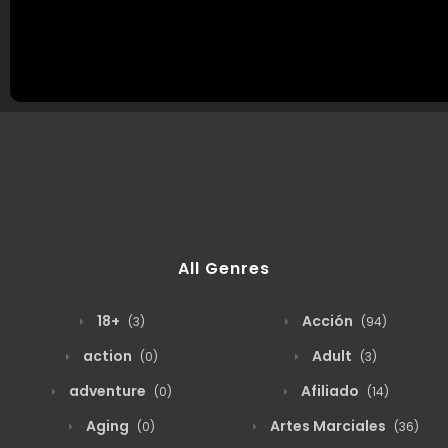
All Genres
18+
Acción
(3)
(94)
action
Adult
(0)
(3)
adventure
Afiliado
(0)
(14)
Aging
Artes Marciales
(0)
(36)