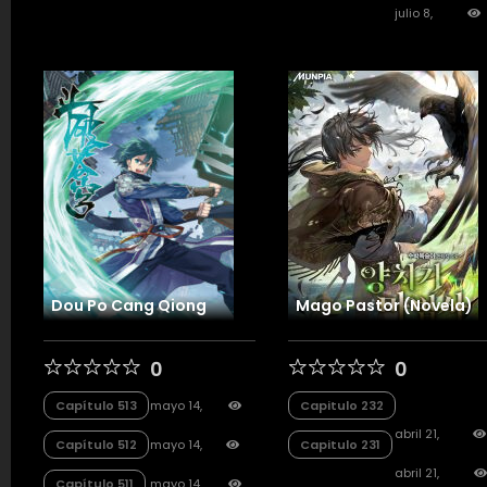
julio 8,
2026
55
Dou Po Cang Qiong
Mago Pastor (Novela)
0
0
Capítulo 513
mayo 14,
Capitulo 232
2026
815
abril 21,
Capítulo 512
mayo 14,
Capitulo 231
2026
9
2026
232
abril 21,
Capítulo 511
mayo 14,