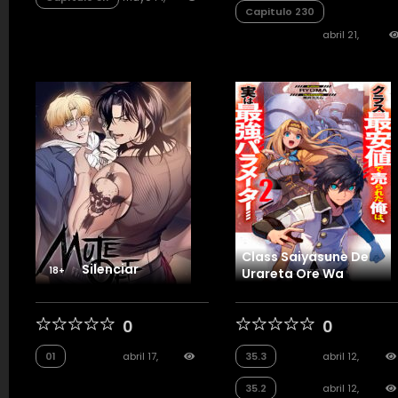
Capitulo 230
2026
2
2026
193
abril 21,
2026
17
Class Saiyasune De
Silenciar
18+
Urareta Ore Wa
0
0
01
abril 17,
35.3
abril 12,
2026
102
2026
17
35.2
abril 12,