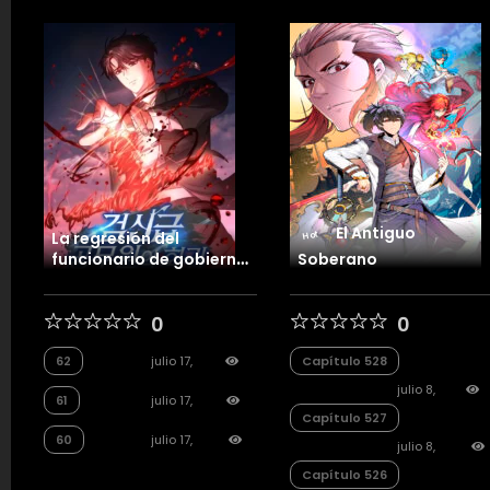
El Antiguo
La regresión del
Hot
funcionario de gobierno
Soberano
más fuerte
0
0
62
julio 17,
Capítulo 528
2026
244
julio 8,
61
julio 17,
Capítulo 527
2026
2,1
2026
152
60
julio 17,
julio 8,
2026
141
Capítulo 526
2026
49