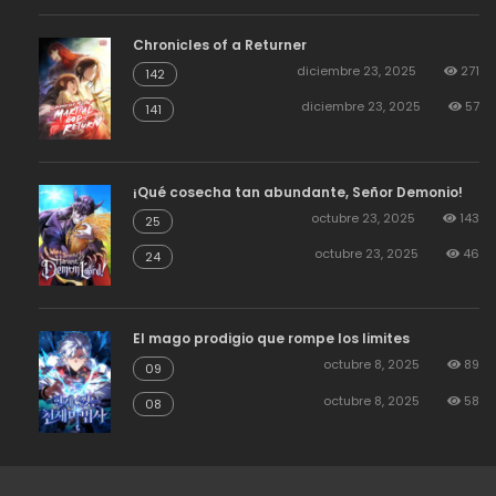
Chronicles of a Returner
diciembre 23, 2025
271
142
diciembre 23, 2025
57
141
¡Qué cosecha tan abundante, Señor Demonio!
octubre 23, 2025
143
25
octubre 23, 2025
46
24
El mago prodigio que rompe los limites
octubre 8, 2025
89
09
octubre 8, 2025
58
08