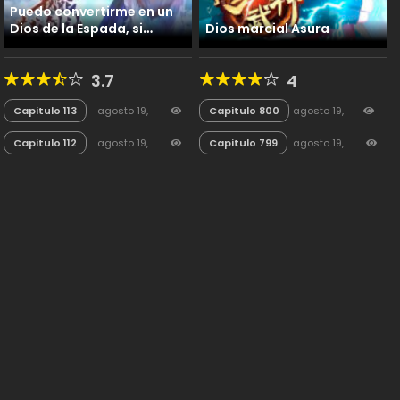
Puedo convertirme en un
Dios de la Espada, si
Dios marcial Asura
empiezo con un dominio
de la espada
3.7
4
Capitulo 113
agosto 19,
Capitulo 800
agosto 19,
2025
44
2025
167
Capitulo 112
agosto 19,
Capitulo 799
agosto 19,
2025
25
2025
49