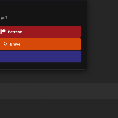
pe'!
Patreon
Brave