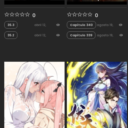
0
0
35.3
abril 12,
Capítulo 340
agosto 19,
2026
175
2025
800
35.2
abril 12,
Capítulo 339
agosto 19,
2026
110
2025
196