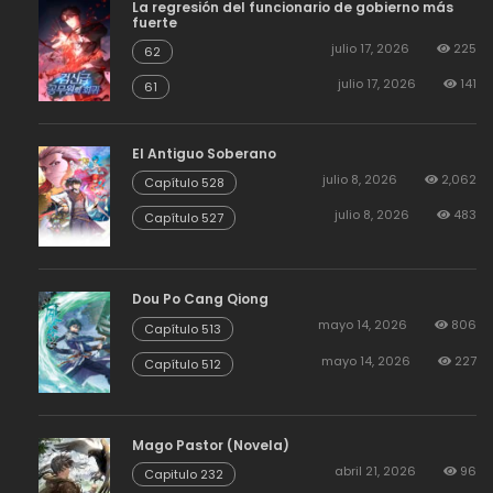
La regresión del funcionario de gobierno más
fuerte
julio 17, 2026
225
62
julio 17, 2026
141
61
El Antiguo Soberano
julio 8, 2026
2,062
Capítulo 528
julio 8, 2026
483
Capítulo 527
Dou Po Cang Qiong
mayo 14, 2026
806
Capítulo 513
mayo 14, 2026
227
Capítulo 512
Mago Pastor (Novela)
abril 21, 2026
96
Capitulo 232