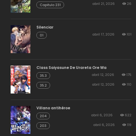
abril 21, 2026
26
Capitulo 231
Silenciar
abril 17, 2026
101
01
Class Saiyasune De Urareta Ore Wa
abril 12, 2026
175
35.3
abril 12, 2026
110
35.2
Villano antihéroe
abril 6, 2026
622
204
abril 6, 2026
119
203