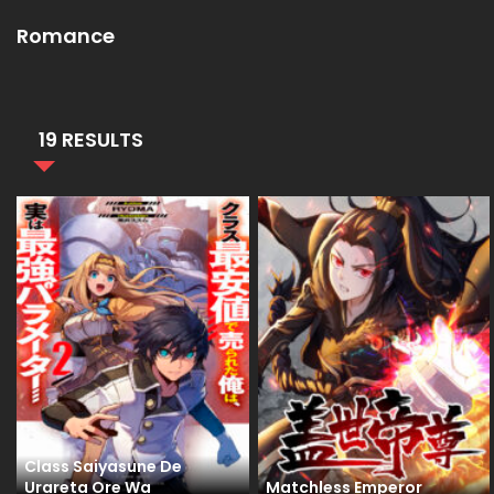
Romance
19 RESULTS
Class Saiyasune De
Urareta Ore Wa
Matchless Emperor