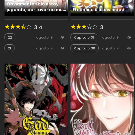
Obviamente solo estoy
jugando, por favor no me
El camino a la divinidad
involucres en una relación
entre Yandere-senpai y
3.4
3
una novia Tsundere
22
agosto 19,
Capitulo 31
agosto 19,
2025
65
2025
17
21
agosto 19,
Capitulo 30
agosto 19,
2025
40
2025
13