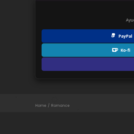
Ayu
PayPal
Ko-fi
Home
Romance