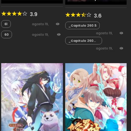
3.9
3.6
61
agosto 19,
_Capitulo 260.5
2025
28
agosto 19,
60
agosto 19,
_Capitulo 260
2025
96
2025
11
Final
agosto 19,
2025
112