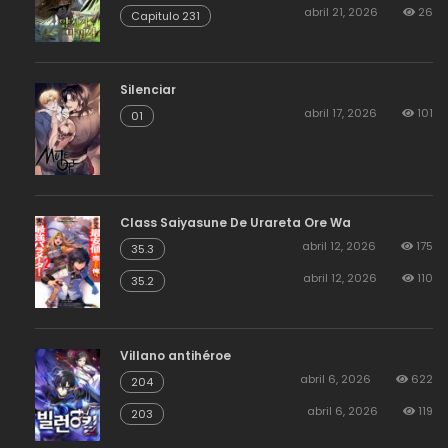
abril 21, 2026
26
Capitulo 231
Silenciar
abril 17, 2026
101
01
Class Saiyasune De Urareta Ore Wa
abril 12, 2026
175
35.3
abril 12, 2026
110
35.2
Villano antihéroe
abril 6, 2026
622
204
abril 6, 2026
119
203