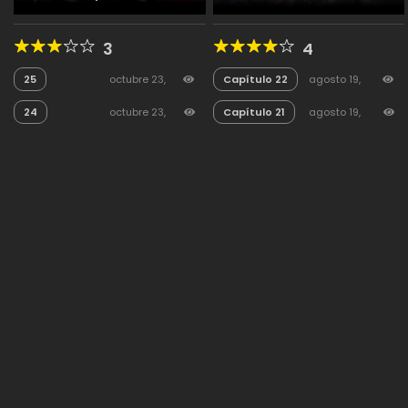
Demonio!
3
4
25
octubre 23,
Capítulo 22
agosto 19,
2025
143
2025
62
24
octubre 23,
Capítulo 21
agosto 19,
2025
46
2025
33