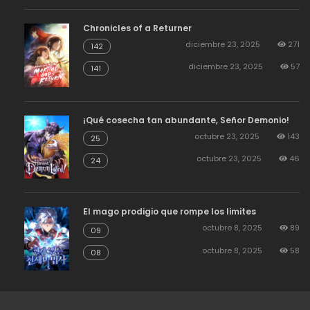
Chronicles of a Returner
diciembre 23, 2025
271
142
diciembre 23, 2025
57
141
¡Qué cosecha tan abundante, Señor Demonio!
octubre 23, 2025
143
25
octubre 23, 2025
46
24
El mago prodigio que rompe los limites
octubre 8, 2025
89
09
octubre 8, 2025
58
08