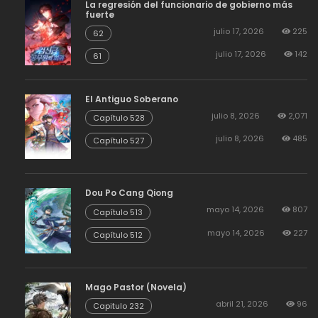
La regresión del funcionario de gobierno más
fuerte
julio 17, 2026
225
62
julio 17, 2026
142
61
El Antiguo Soberano
julio 8, 2026
2,071
Capítulo 528
julio 8, 2026
485
Capítulo 527
Dou Po Cang Qiong
mayo 14, 2026
807
Capítulo 513
mayo 14, 2026
227
Capítulo 512
Mago Pastor (Novela)
abril 21, 2026
96
Capitulo 232