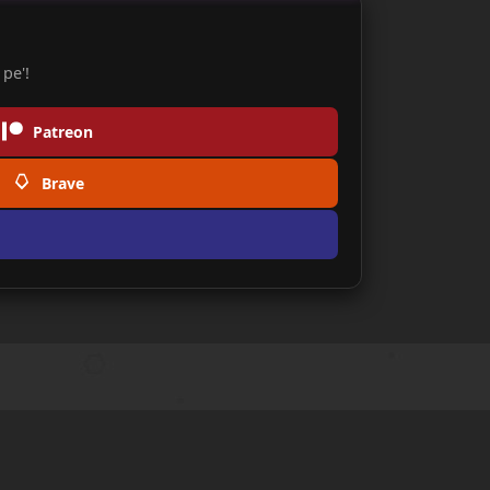
pe'!
Patreon
Brave