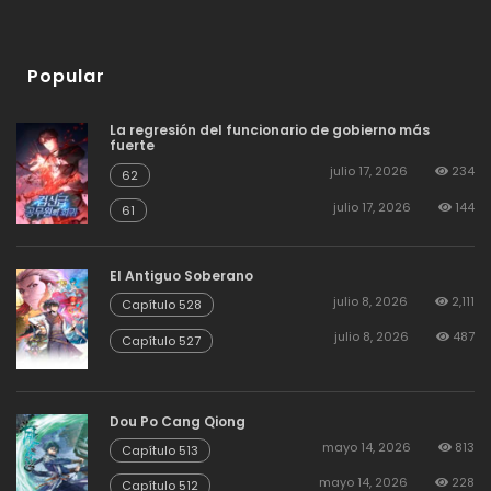
Popular
La regresión del funcionario de gobierno más
fuerte
julio 17, 2026
234
62
julio 17, 2026
144
61
El Antiguo Soberano
julio 8, 2026
2,111
Capítulo 528
julio 8, 2026
487
Capítulo 527
Dou Po Cang Qiong
mayo 14, 2026
813
Capítulo 513
mayo 14, 2026
228
Capítulo 512