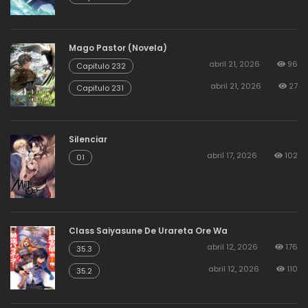
Mago Pastor (Novela)
abril 21, 2026
96
Capitulo 232
abril 21, 2026
27
Capitulo 231
Silenciar
abril 17, 2026
102
01
Class Saiyasune De Urareta Ore Wa
abril 12, 2026
176
35.3
abril 12, 2026
110
35.2