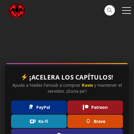
¡ACELERA LOS CAPÍTULOS!
Ayuda a Hades Fansub a comprar
Raws
y mantener el
servidor. ¡Dona pe'!
PayPal
Patreon
Ko-fi
Brave