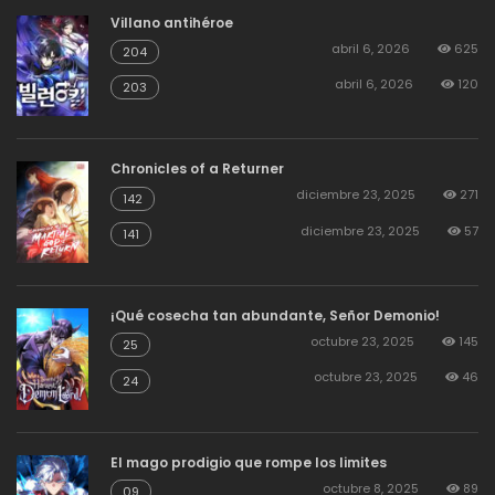
Villano antihéroe
abril 6, 2026
625
204
abril 6, 2026
120
203
Chronicles of a Returner
diciembre 23, 2025
271
142
diciembre 23, 2025
57
141
¡Qué cosecha tan abundante, Señor Demonio!
octubre 23, 2025
145
25
octubre 23, 2025
46
24
El mago prodigio que rompe los limites
octubre 8, 2025
89
09