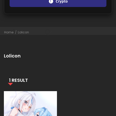
Crypto
Home
Lolicon
Lolicon
1 RESULT