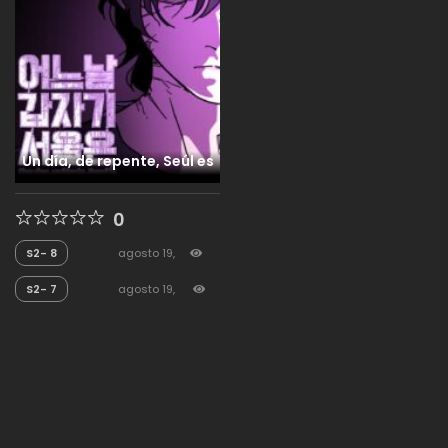
Un día, de repente, Seúl es
0
S2- 8
agosto 19,
2025
1,627
S2- 7
agosto 19,
2025
633