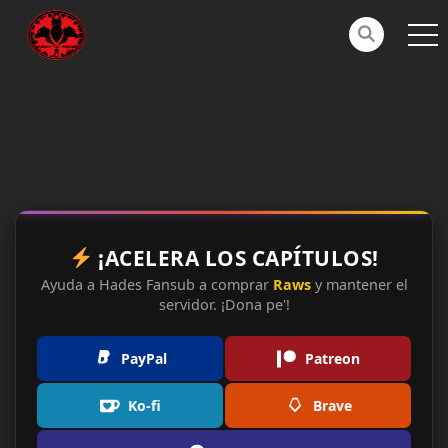
¡ACELERA LOS CAPÍTULOS!
Ayuda a Hades Fansub a comprar
Raws
y mantener el
servidor. ¡Dona pe'!
PayPal
Patreon
Ko-fi
Brave