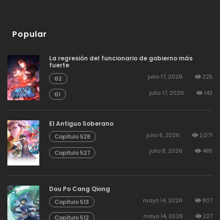
Popular
La regresión del funcionario de gobierno más
fuerte
julio 17, 2026
225
62
julio 17, 2026
142
61
El Antiguo Soberano
julio 8, 2026
2,071
Capítulo 528
julio 8, 2026
485
Capítulo 527
Dou Po Cang Qiong
mayo 14, 2026
807
Capítulo 513
mayo 14, 2026
227
Capítulo 512