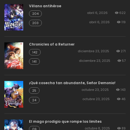
Villano antihéroe
abril 6, 2026
622
204
abril 6, 2026
119
203
Chronicles of a Returner
diciembre 23, 2025
271
142
diciembre 23, 2025
57
141
¡Qué cosecha tan abundante, Señor Demonio!
octubre 23, 2025
143
25
octubre 23, 2025
46
24
El mago prodigio que rompe los limites
octubre 8, 2025
89
09