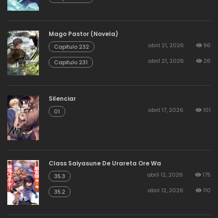
Mago Pastor (Novela)
abril 21, 2026
96
Capitulo 232
abril 21, 2026
26
Capitulo 231
Silenciar
abril 17, 2026
101
01
Class Saiyasune De Urareta Ore Wa
abril 12, 2026
175
35.3
abril 12, 2026
110
35.2