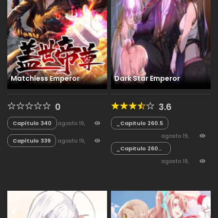
Matchless Emperor
Dark Star Emperor
0
3.6
Capítulo 340
agosto 19,
_Capitulo 260.5
2025
801
agosto 19,
Capítulo 339
agosto 19,
_Capitulo 260
2025
96
2025
196
Final
agosto 19,
2025
112