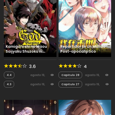
Kamigoroshi no Maou
Repartidor En Un Mundo
Saijyaku Shuzoku ni
Post-apocalíptico
Tensei shi Shijyou Saikyou
ni naru
3.6
4
4.4
agosto 19,
Capitulo 28
agosto 19,
2025
46
2025
32
4.3
agosto 19,
Capitulo 27
agosto 19,
2025
32
2025
27