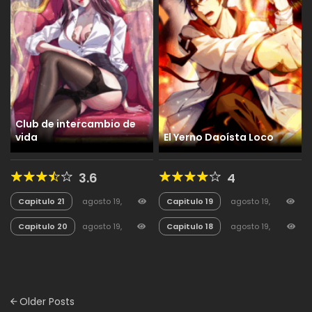
Club de intercambio de
vida
El Yerno Daoísta Loco
3.6
4
Capitulo 21
agosto 19,
Capitulo 19
agosto 19,
2025
77
2025
27
Capitulo 20
agosto 19,
Capitulo 18
agosto 19,
2025
36
2025
18
Posts
Older Posts