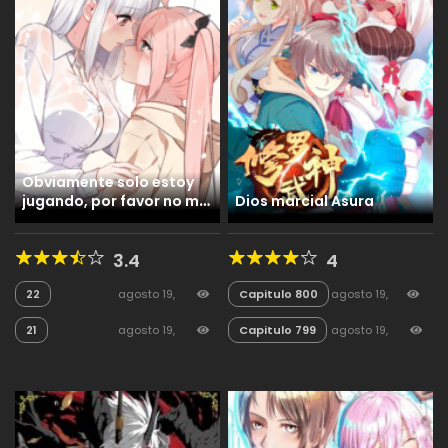
Obviamente solo estoy
jugando, por favor no me
Dios marcial Asura
involucres en una relación
entre Yandere-senpai y
3.4
4
una novia Tsundere
22
agosto 19,
Capitulo 800
agosto 19,
2025
65
2025
169
21
agosto 19,
Capitulo 799
agosto 19,
2025
40
2025
49