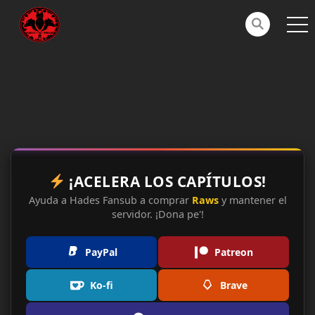
¡ACELERA LOS CAPÍTULOS!
Ayuda a Hades Fansub a comprar
Raws
y mantener el
servidor. ¡Dona pe'!
PayPal
Patreon
Ko-fi
Brave