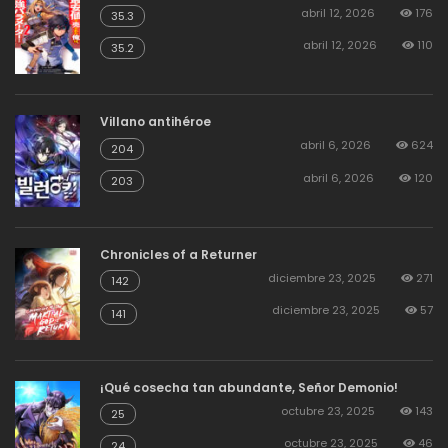
abril 12, 2026
176
35.3
abril 12, 2026
110
35.2
Villano antihéroe
abril 6, 2026
624
204
abril 6, 2026
120
203
Chronicles of a Returner
diciembre 23, 2025
271
142
diciembre 23, 2025
57
141
¡Qué cosecha tan abundante, Señor Demonio!
octubre 23, 2025
143
25
octubre 23, 2025
46
24