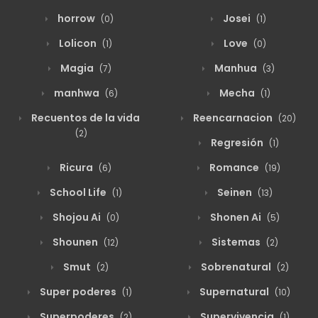
horrow
Josei
(0)
(1)
Lolicon
Love
(1)
(0)
Magia
Manhua
(7)
(3)
manhwa
Mecha
(6)
(1)
Recuentos de la vida
Reencarnacion
(20)
(2)
Regresión
(1)
Ricura
Romance
(6)
(19)
School Life
Seinen
(1)
(13)
Shojou Ai
Shonen Ai
(0)
(5)
Shounen
Sistemas
(12)
(2)
Smut
Sobrenatural
(2)
(2)
Super poderes
Supernatural
(1)
(10)
Superpoderes
Supervivencia
(2)
(1)