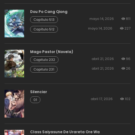
Dou Po Cang Qiong
mayo 14, 2026
811
Capítulo 513
mayo 14, 2026
227
Capítulo 512
Mago Pastor (Novela)
abril 21, 2026
96
Capitulo 232
abril 21, 2026
26
Capitulo 231
Silenciar
abril 17, 2026
102
01
Class Saiyasune De Urareta Ore Wa