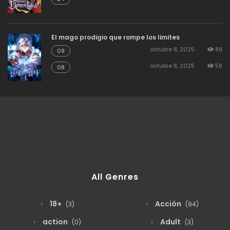
El mago prodigio que rompe los limites
octubre 8, 2025
89
09
octubre 8, 2025
58
08
All Genres
18+
Acción
(3)
(94)
action
Adult
(0)
(3)