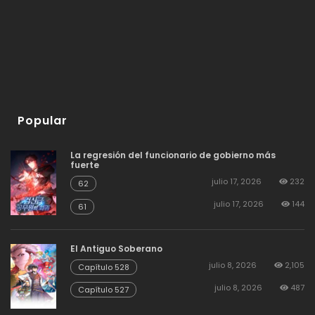
Popular
La regresión del funcionario de gobierno más
fuerte
julio 17, 2026
232
62
julio 17, 2026
144
61
El Antiguo Soberano
julio 8, 2026
2,105
Capítulo 528
julio 8, 2026
487
Capítulo 527