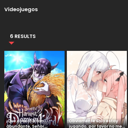
Videojuegos
6 RESULTS
¡Qué cosecha tan
Obviamente solo estoy
abundante, Señor
jugando, por favor no me