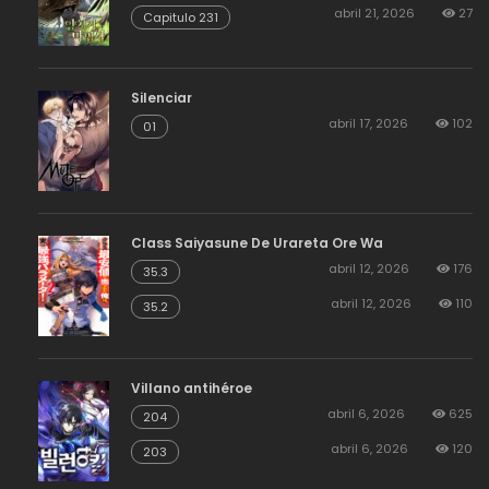
abril 21, 2026
27
Capitulo 231
Silenciar
abril 17, 2026
102
01
Class Saiyasune De Urareta Ore Wa
abril 12, 2026
176
35.3
abril 12, 2026
110
35.2
Villano antihéroe
abril 6, 2026
625
204
abril 6, 2026
120
203