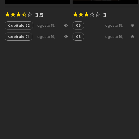
3.5
3
Capitulo 22
agosto 19,
06
agosto 19,
2025
11
2025
34
Capitulo 21
agosto 19,
05
agosto 19,
2025
7
2025
29