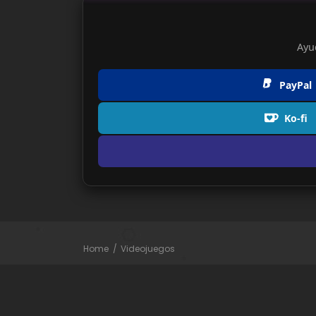
Ayu
PayPal
Ko-fi
Home
Videojuegos