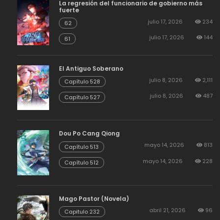
La regresión del funcionario de gobierno más
fuerte
julio 17, 2026
234
62
julio 17, 2026
144
61
El Antiguo Soberano
julio 8, 2026
2,111
Capítulo 528
julio 8, 2026
487
Capítulo 527
Dou Po Cang Qiong
mayo 14, 2026
813
Capítulo 513
mayo 14, 2026
228
Capítulo 512
Mago Pastor (Novela)
abril 21, 2026
96
Capitulo 232