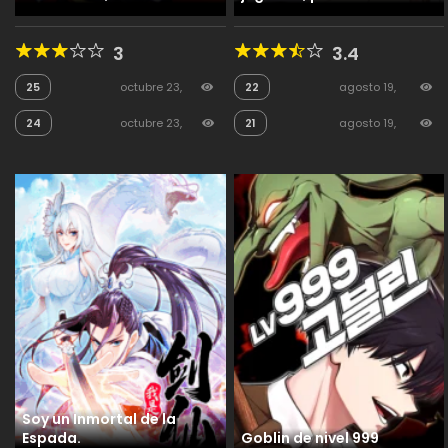
Demonio!
involucres en una relación
entre Yandere-senpai y
3
3.4
una novia Tsundere
25
octubre 23,
22
agosto 19,
2025
145
2025
65
24
octubre 23,
21
agosto 19,
2025
46
2025
40
Soy un Inmortal de la
Espada.
Goblin de nivel 999