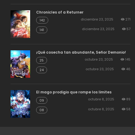
Chronicles of a Returner
diciembre 23, 2025
271
142
diciembre 23, 2025
57
141
¡Qué cosecha tan abundante, Señor Demonio!
octubre 23, 2025
145
25
octubre 23, 2025
46
24
El mago prodigio que rompe los limites
octubre 8, 2025
89
09
octubre 8, 2025
58
08