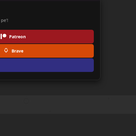
pe'!
Patreon
Brave