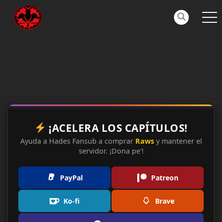
¡ACELERA LOS CAPÍTULOS!
Ayuda a Hades Fansub a comprar
Raws
y mantener el
servidor. ¡Dona pe'!
PayPal
Patreon
Ko-fi
Brave