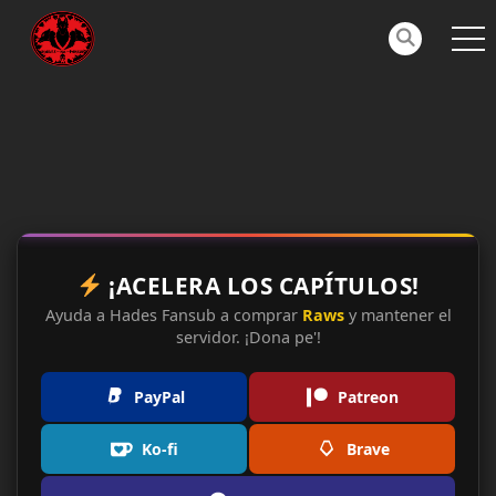
¡ACELERA LOS CAPÍTULOS!
Ayuda a Hades Fansub a comprar
Raws
y mantener el
servidor. ¡Dona pe'!
PayPal
Patreon
Ko-fi
Brave