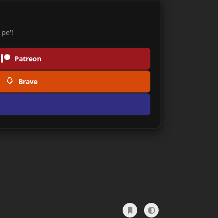
pe'!
Patreon
Brave