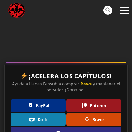
¡ACELERA LOS CAPÍTULOS!
Ayuda a Hades Fansub a comprar
Raws
y mantener el
servidor. ¡Dona pe'!
PayPal
Patreon
Ko-fi
Brave