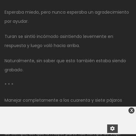
Esperaba miedo, pero nunca esperaba un agradecimiento
por ayudar.
Turan se sintió incómodo asintiendo levemente en
respuesta y luego voló hacia arriba.
Naturalmente, sin saber que esto también estaba siendo
grabado.
* * *
Manejar completamente a los cuarenta y siete pájaros
monstruosos tomó alrededor de treinta minutos.
X
Someter y absorber uno o dos a la vez no tomó casi nada
de tiempo, así que la mayor parte fue tiempo de viaje.