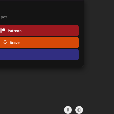
pe'!
Patreon
Brave