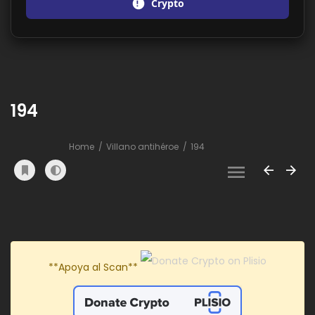
Crypto
194
Home
Villano antihéroe
194
**Apoya al Scan**