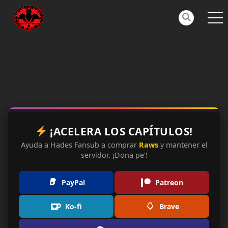
¡ACELERA LOS CAPÍTULOS!
Ayuda a Hades Fansub a comprar
Raws
y mantener el
servidor. ¡Dona pe'!
PayPal
Patreon
Ko-fi
Brave