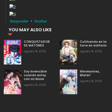
agosto 19, 2025
191
173
YOU MAY ALSO LIKE
agosto 19, 2025
247
172
CONQUISTADOR
Cultivando en la
DE MATONES
torre en solitario
agosto 19, 2025
207
171
agosto 19, 2025
agosto 19, 2025
agosto 19, 2025
292
170
Soy invencible
Werewolves,
cuando estoy
Mister!
con mi diosa
agosto 19, 2025
agosto 19, 2025
191
169
agosto 19, 2025
agosto 19, 2025
172
168