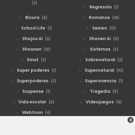
(2)
Regresión
(1)
agosto 19, 2025
86
122
Ricura
Romance
(6)
(19)
School Life
Seinen
(1)
(13)
agosto 19, 2025
81
121
Shojou Ai
Shonen Ai
(0)
(5)
Shounen
Sistemas
(12)
(2)
agosto 19, 2025
81
120
Smut
Sobrenatural
(2)
(2)
Super poderes
Supernatural
(1)
(10)
agosto 19, 2025
79
119
Superpoderes
Supervivencia
(2)
(1)
Suspense
Tragedia
(1)
(5)
agosto 19, 2025
101
118
Vida escolar
Videojuegos
(0)
(6)
Webtoon
(4)
agosto 19, 2025
82
117
X
HADES SCANS