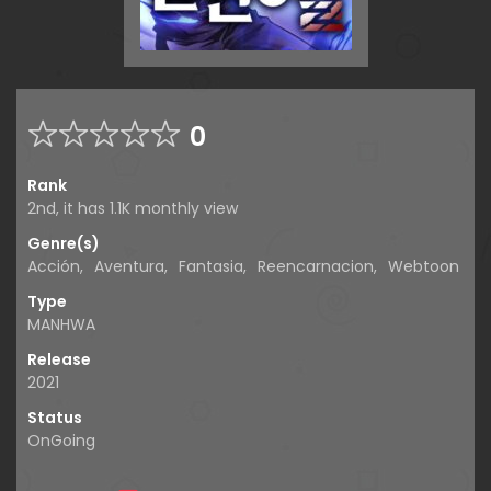
0
Rank
2nd, it has 1.1K monthly view
Genre(s)
Acción
,
Aventura
,
Fantasia
,
Reencarnacion
,
Webtoon
Type
MANHWA
Release
2021
Status
OnGoing