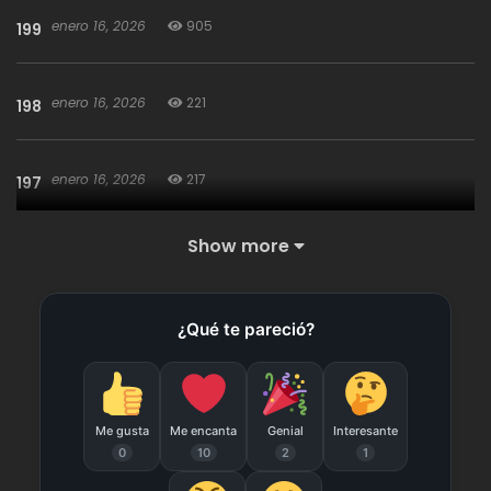
enero 16, 2026
905
199
enero 16, 2026
221
198
enero 16, 2026
217
197
Show more
enero 16, 2026
210
196
¿Qué te pareció?
enero 16, 2026
252
195
septiembre 18, 2025
2,486
194
Me gusta
Me encanta
Genial
Interesante
0
10
2
1
septiembre 18, 2025
515
193