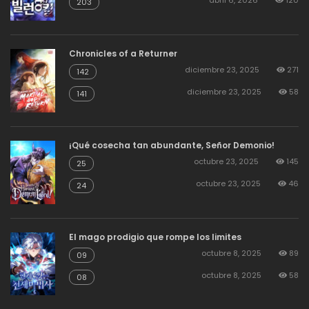
abril 6, 2026
120
203
agosto 19, 2025
90
141
Chronicles of a Returner
diciembre 23, 2025
271
142
agosto 19, 2025
95
140
diciembre 23, 2025
58
141
agosto 19, 2025
88
139
¡Qué cosecha tan abundante, Señor Demonio!
octubre 23, 2025
145
25
agosto 19, 2025
77
138
octubre 23, 2025
46
24
agosto 19, 2025
94
137
El mago prodigio que rompe los limites
octubre 8, 2025
89
09
octubre 8, 2025
58
agosto 19, 2025
99
08
136