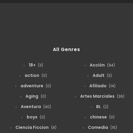
agosto 19, 2025
93
135
agosto 19, 2025
87
134
agosto 19, 2025
82
All Genres
133
18+
Acción
(3)
(94)
agosto 19, 2025
82
132
action
Adult
(0)
(3)
adventure
Afiliado
(0)
(14)
agosto 19, 2025
74
131
Aging
Artes Marciales
(0)
(36)
Aventura
BL
(40)
(2)
agosto 19, 2025
81
130
boys
chinese
(0)
(0)
Ciencia Ficcion
Comedia
(8)
(15)
agosto 19, 2025
100
129