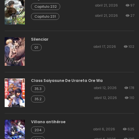
agosto 19, 2025
97
148
abril 21, 2026
97
Capitulo 232
abril 21, 2026
27
Capitulo 231
agosto 19, 2025
104
147
Silenciar
agosto 19, 2025
95
abril 17, 2026
102
146
01
agosto 19, 2025
101
145
Class Saiyasune De Urareta Ore Wa
abril 12, 2026
178
35.3
agosto 19, 2025
91
144
abril 12, 2026
110
35.2
agosto 19, 2025
110
143
Villano antihéroe
abril 6, 2026
625
204
agosto 19, 2025
99
142