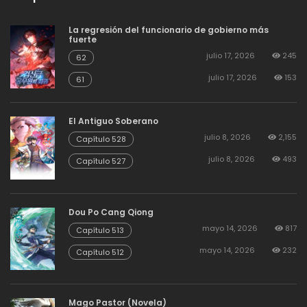
agosto 19, 2025
120
154
La regresión del funcionario de gobierno más
fuerte
julio 17, 2026
245
62
agosto 19, 2025
112
153
julio 17, 2026
153
61
El Antiguo Soberano
agosto 19, 2025
121
152
julio 8, 2026
2,155
Capítulo 528
julio 8, 2026
493
Capítulo 527
agosto 19, 2025
113
151
Dou Po Cang Qiong
agosto 19, 2025
119
150
mayo 14, 2026
817
Capítulo 513
mayo 14, 2026
232
Capítulo 512
agosto 19, 2025
102
149
Mago Pastor (Novela)