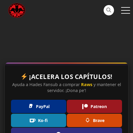
¡ACELERA LOS CAPÍTULOS!
Ayuda a Hades Fansub a comprar
Raws
y mantener el
servidor. ¡Dona pe'!
PayPal
Patreon
Ko-fi
Brave