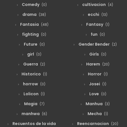
Comedy
cultivacion
(0)
(4)
drama
ecchi
(38)
(13)
agosto 19, 2025
85
128
Fantasia
Fantasy
(48)
(1)
fighting
fun
(0)
(0)
agosto 19, 2025
92
127
Future
Gender Bender
(0)
(2)
girl
Girls
(0)
(0)
agosto 19, 2025
82
126
Guerra
Harem
(2)
(20)
Historico
Horror
(1)
(1)
agosto 19, 2025
155
125
horrow
Josei
(0)
(1)
Lolicon
Love
(1)
(0)
agosto 19, 2025
107
124
Magia
Manhua
(7)
(3)
manhwa
Mecha
(6)
(1)
agosto 19, 2025
101
123
Recuentos de la vida
Reencarnacion
(20)