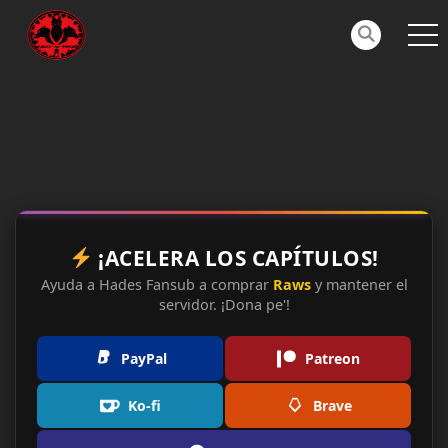
¡ACELERA LOS CAPÍTULOS!
Ayuda a Hades Fansub a comprar
Raws
y mantener el
servidor. ¡Dona pe'!
PayPal
Patreon
Ko-fi
Brave