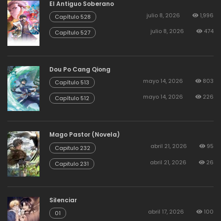
El Antiguo Soberano
julio 8, 2026
1,996
Capítulo 528
agosto 19, 2025
52
185
julio 8, 2026
474
Capítulo 527
agosto 19, 2025
55
184
Dou Po Cang Qiong
mayo 14, 2026
803
Capítulo 513
agosto 19, 2025
54
183
mayo 14, 2026
226
Capítulo 512
agosto 19, 2025
52
182
Mago Pastor (Novela)
abril 21, 2026
95
Capitulo 232
agosto 19, 2025
57
181
abril 21, 2026
26
Capitulo 231
agosto 19, 2025
59
180
Silenciar
abril 17, 2026
100
01