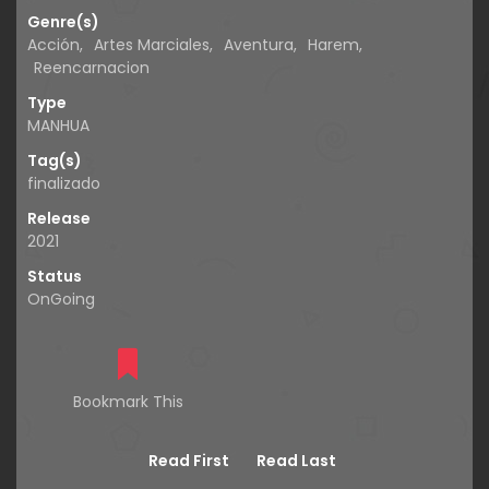
Genre(s)
Acción
,
Artes Marciales
,
Aventura
,
Harem
,
Reencarnacion
Type
MANHUA
Tag(s)
finalizado
Release
2021
Status
OnGoing
Bookmark This
Read First
Read Last