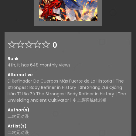
0
Rank
4th, it has 648 monthly views
Alternative
El Refinador De Cuerpos Más Fuerte de La Historia | The
Strongest Body Refiner in History | Shǐ Shàng Zuì Qiáng
Liàn Tǐ Lǎo Zǔ The Strongest Body Refiner in History | The
Unyielding Ancient Cultivator | 史上最强炼体老祖
Author(s)
二次元动漫
Artist(s)
二次元动漫