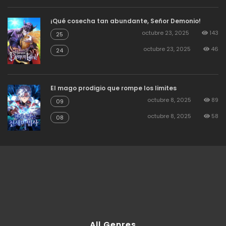
¡Qué cosecha tan abundante, Señor Demonio!
agosto 19, 2025
51
173
octubre 23, 2025
143
25
octubre 23, 2025
46
24
agosto 19, 2025
59
173
El mago prodigio que rompe los limites
agosto 19, 2025
56
172
octubre 8, 2025
89
09
octubre 8, 2025
58
08
agosto 19, 2025
57
172
agosto 19, 2025
52
171
agosto 19, 2025
65
171
All Genres