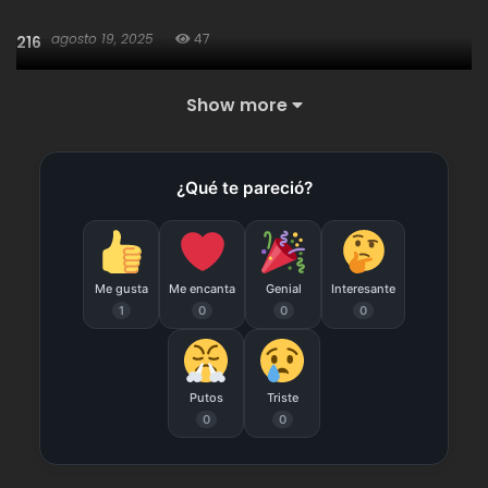
agosto 19, 2025
47
216
Show more
agosto 19, 2025
41
215
¿Qué te pareció?
agosto 19, 2025
46
214
agosto 19, 2025
46
213
Me gusta
Me encanta
Genial
Interesante
1
0
0
0
agosto 19, 2025
46
212
Putos
Triste
agosto 19, 2025
57
0
0
211