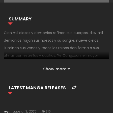
SUMMARY
Cien mil dioses y demonios refinan sus cuerpos, diez mil
demonios forjan sus huesos y su sangre, nueve cielos
iluminan sus venas y todos los reinos dan forma a sus
almas con estrellas y duchas. Ye Cangxuan, el mayor
refinador de cuerpos del mundo, cayó en el reino mortal
Show more
debido a una batalla con la tribulación celestial, lo que llevó
al cambio de la lista del ranking Celestial y al caos de los
Nueve Reinos. Sin embargo, en esta vida, Ye Cangxuan se
LATEST MANGA RELEASES
ha transformado en un mortal y ha experimentado la
tribulación, y ha recuperado su poder, aún podía confiar en
el reino del refinamiento corporal para ser invencible en el
agosto 19, 2025
316
223