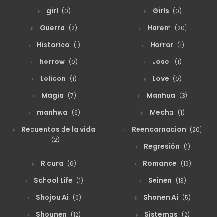
girl
Girls
(0)
(0)
Guerra
Harem
(2)
(20)
agosto 19, 2025
61
164
Historico
Horror
(1)
(1)
horrow
Josei
(0)
(1)
agosto 19, 2025
64
163
Lolicon
Love
(1)
(0)
Magia
Manhua
(7)
(3)
agosto 19, 2025
69
162
manhwa
Mecha
(6)
(1)
Recuentos de la vida
Reencarnacion
(20)
agosto 19, 2025
66
161
(2)
Regresión
(1)
Ricura
Romance
(6)
(19)
agosto 19, 2025
65
160
School Life
Seinen
(1)
(13)
Shojou Ai
Shonen Ai
(0)
(5)
agosto 19, 2025
63
159
Shounen
Sistemas
(12)
(2)