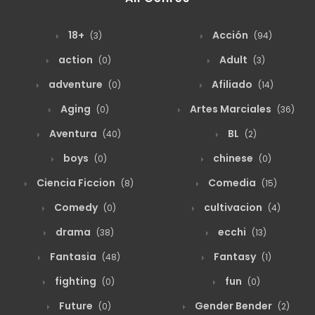
agosto 19, 2025
58
170
18+
Acción
(3)
(94)
action
Adult
(0)
(3)
agosto 19, 2025
63
170
adventure
Afiliado
(0)
(14)
Aging
Artes Marciales
(0)
(36)
agosto 19, 2025
58
169
Aventura
BL
(40)
(2)
boys
chinese
(0)
(0)
agosto 19, 2025
61
168
Ciencia Ficcion
Comedia
(8)
(15)
Comedy
cultivacion
(0)
(4)
agosto 19, 2025
73
167
drama
ecchi
(38)
(13)
Fantasia
Fantasy
(48)
(1)
agosto 19, 2025
58
166
fighting
fun
(0)
(0)
Future
Gender Bender
(0)
(2)
agosto 19, 2025
77
165