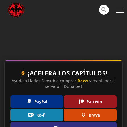
¡ACELERA LOS CAPÍTULOS!
Ayuda a Hades Fansub a comprar
Raws
y mantener el
servidor. ¡Dona pe'!
PayPal
Patreon
Ko-fi
Brave