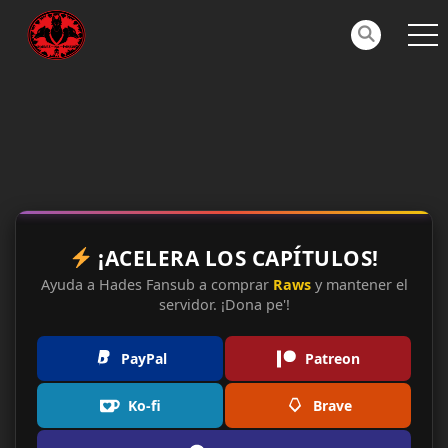
¡ACELERA LOS CAPÍTULOS!
Ayuda a Hades Fansub a comprar
Raws
y mantener el
servidor. ¡Dona pe'!
PayPal
Patreon
Ko-fi
Brave