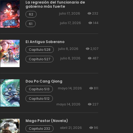
La regresión del funcionario de
gobierno más fuerte
julio 17, 2026
232
62
julio 17, 2026
144
61
El Antiguo Soberano
julio 8, 2026
2,107
Capítulo 528
julio 8, 2026
487
Capítulo 527
Dou Po Cang Qiong
mayo 14, 2026
811
Capítulo 513
Capítulo 512
mayo 14, 2026
227
Mago Pastor (Novela)
abril 21, 2026
96
Capitulo 232