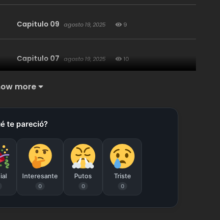
Capitulo 09
agosto 19, 2025
9
Capitulo 07
agosto 19, 2025
10
how more
Capitulo 05
agosto 19, 2025
14
é te pareció?
Capitulo 03
agosto 19, 2025
16
Capitulo 01
agosto 19, 2025
47
ial
Interesante
Putos
Triste
0
0
0