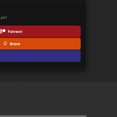
pe'!
Patreon
Brave