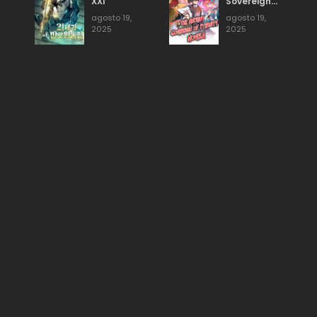
XXI
Sovereign
of Eternity
agosto 19,
agosto 19,
2025
2025