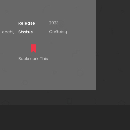
2023
Release
OnGoing
,
ecchi
,
Status
Bookmark This