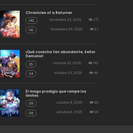
Chronicles of a Returner
diciembre 23, 2025
271
142
diciembre 23, 2025
57
141
¡Qué cosecha tan abundante, Señor
Demonio!
octubre 23, 2025
143
25
octubre 23, 2025
46
24
El mago prodigio que rompe los
limites
octubre 8, 2025
89
09
octubre 8, 2025
58
08