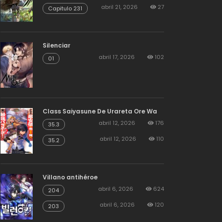
abril 21, 2026
27
Capitulo 231
Silenciar
abril 17, 2026
102
01
Class Saiyasune De Urareta Ore Wa
abril 12, 2026
176
35.3
abril 12, 2026
110
35.2
Villano antihéroe
abril 6, 2026
624
204
abril 6, 2026
120
203