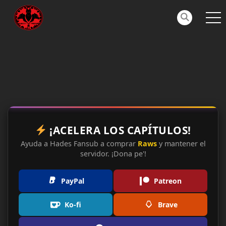
¡ACELERA LOS CAPÍTULOS!
Ayuda a Hades Fansub a comprar
Raws
y mantener el
servidor. ¡Dona pe'!
PayPal
Patreon
Ko-fi
Brave