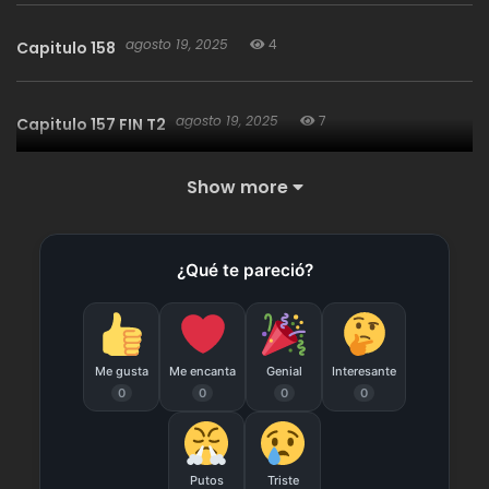
agosto 19, 2025
4
Capitulo 158
agosto 19, 2025
7
Capitulo 157 FIN T2
Show more
agosto 19, 2025
4
Capitulo 156
¿Qué te pareció?
agosto 19, 2025
3
Capitulo 155
agosto 19, 2025
2
Capitulo 154
Me gusta
Me encanta
Genial
Interesante
0
0
0
0
agosto 19, 2025
7
Capitulo 153
Putos
Triste