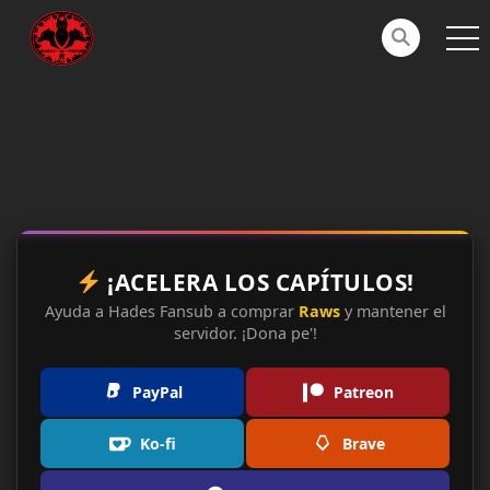
¡ACELERA LOS CAPÍTULOS!
Ayuda a Hades Fansub a comprar
Raws
y mantener el
servidor. ¡Dona pe'!
PayPal
Patreon
Ko-fi
Brave