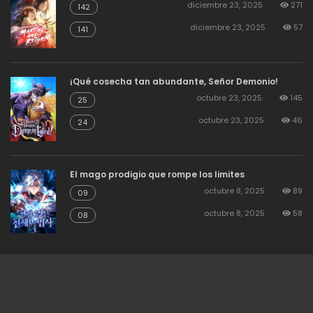
diciembre 23, 2025
271
142
diciembre 23, 2025
57
141
¡Qué cosecha tan abundante, Señor Demonio!
octubre 23, 2025
145
25
octubre 23, 2025
46
24
El mago prodigio que rompe los limites
octubre 8, 2025
89
09
octubre 8, 2025
58
08