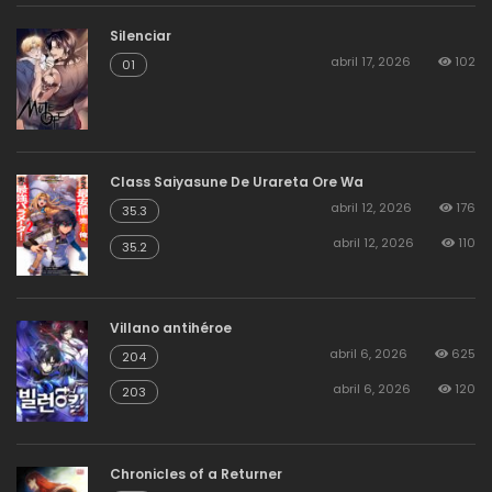
agosto 19, 2025
4
Capitulo 120
Silenciar
abril 17, 2026
102
01
agosto 19, 2025
16
Capitulo 119
Class Saiyasune De Urareta Ore Wa
abril 12, 2026
176
35.3
abril 12, 2026
110
35.2
Villano antihéroe
abril 6, 2026
625
204
abril 6, 2026
120
203
Chronicles of a Returner