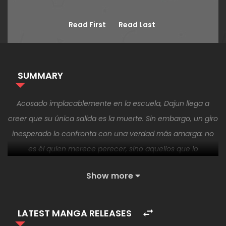
Read First
Read Last
SUMMARY
Acosado implacablemente en la escuela, Dajun llega a
creer que su única salida es la muerte. Sin embargo, un giro
inesperado lo confronta con una verdad más amarga: no
es él quien merece perecer, sino aquellos que lo
atormentan. Obligado a sobrevivir en las calles tras un
Show more
enfrentamiento con sus agresores, Dajun se embarca en
un viaje de venganza. Pero descubre que los matones de la
escuela son solo la punta del iceberg de sus problemas,
LATEST MANGA RELEASES
ahora se enfrenta a enemigos mucho más peligrosos.