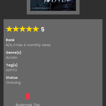
5
Rank
N/A, it has 4 monthly views
Genre(s)
Acción
Tag(s)
richTO
Status
OnGoing
Bookmark This