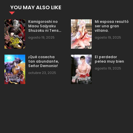
YOU MAY ALSO LIKE
agosto 19, 2025
4
Capitulo 145
Kamigoroshi no
Mi esposa resultó
Maou Saijyaku
ser una gran
Shuzoku ni Tensei
villana.
shi Shijyou
agosto 19, 2025
3
agosto 19, 2025
agosto 19, 2025
Capitulo 144
Saikyou ni naru
¡Qué cosecha
El perdedor
agosto 19, 2025
3
Capitulo 143
tan abundante,
pelea muy bien
Señor Demonio!
agosto 19, 2025
octubre 23, 2025
agosto 19, 2025
3
Capitulo 142
agosto 19, 2025
4
Capitulo 141
agosto 19, 2025
4
Capitulo 140