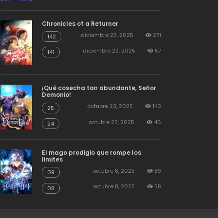
Chronicles of a Returner
diciembre 23, 2025
271
142
diciembre 23, 2025
57
141
¡Qué cosecha tan abundante, Señor
Demonio!
octubre 23, 2025
143
25
octubre 23, 2025
46
24
El mago prodigio que rompe los
limites
octubre 8, 2025
89
09
octubre 8, 2025
58
08