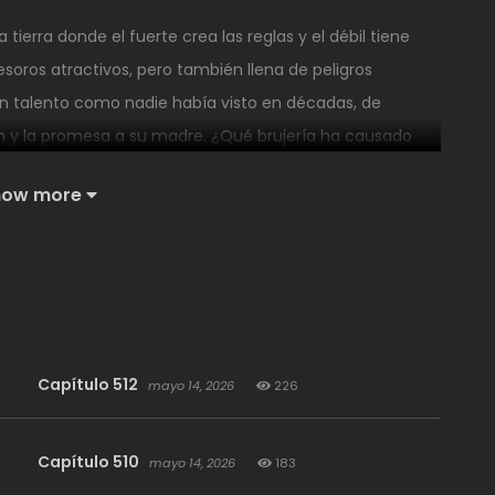
tierra donde el fuerte crea las reglas y el débil tiene
esoros atractivos, pero también llena de peligros
n talento como nadie había visto en décadas, de
ón y la promesa a su madre. ¿Qué brujería ha causado
su prometida ha desaparecido repentinamente?
how more
Capítulo 512
mayo 14, 2026
226
Capítulo 510
mayo 14, 2026
183