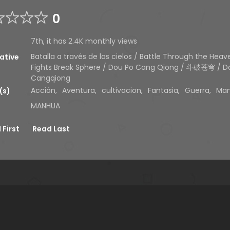
0
7th, it has 2.4K monthly views
Batalla a través de los cielos / Battle Through the Heav
ative
Fights Break Sphere / Dou Po Cang Qiong / 斗破苍穹 / 
Cangqiong
Acción
,
Aventura
,
cultivacion
,
Fantasia
,
Guerra
,
Ma
(s)
MANHUA
 First
Read Last