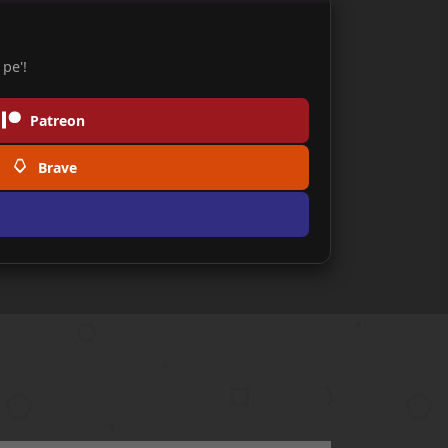
pe'!
Patreon
Brave