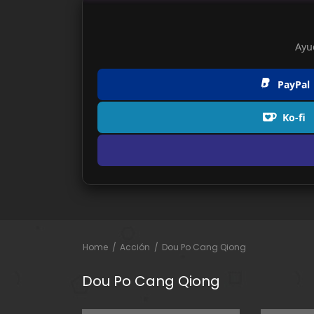
Ayu
PayPal
Ko-fi
Home
Acción
Dou Po Cang Qiong
Dou Po Cang Qiong