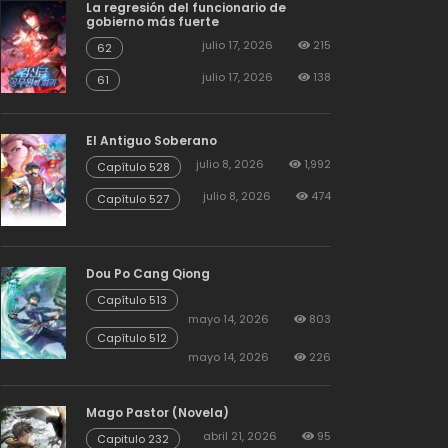
La regresión del funcionario de
gobierno más fuerte
julio 17, 2026
215
62
julio 17, 2026
138
61
El Antiguo Soberano
julio 8, 2026
1,992
Capítulo 528
julio 8, 2026
474
Capítulo 527
Dou Po Cang Qiong
Capítulo 513
mayo 14, 2026
803
Capítulo 512
mayo 14, 2026
226
Mago Pastor (Novela)
abril 21, 2026
95
Capitulo 232