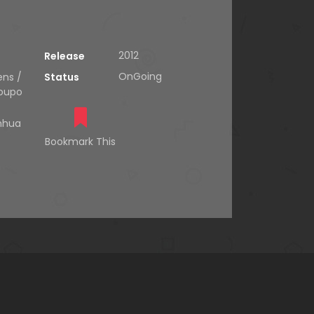
2012
Release
OnGoing
ens /
Status
Doupo
nhua
Bookmark This