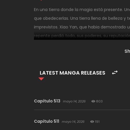
En una tierra donde la magia está presente. Una 
que obedecerlas. Una tierra llena de belleza y t
imprevistos. Xiao Yan, que habia demostrado u
repente perdió todo, sus poderes, su reputaci
que perdiera todos sus poderes? ¿Y por qué 
S
LATEST MANGA RELEASES
Capítulo 513
mayo 14, 2026
803
Capítulo 511
mayo 14, 2026
191