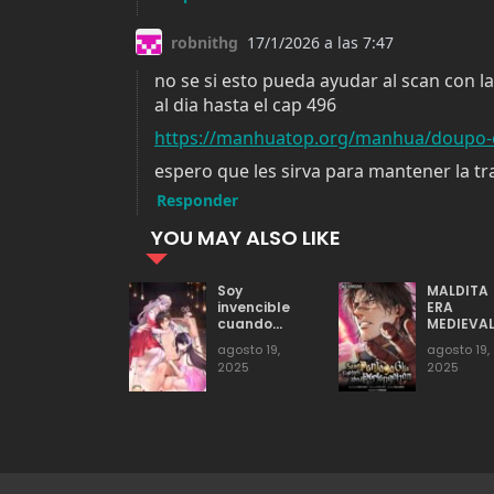
Capítulo 471
agosto 19, 2025
335
Capítulo 469
agosto 19, 2025
319
Capítulo 467
agosto 19, 2025
314
YOU MAY ALSO LIKE
Capítulo 465
agosto 19, 2025
281
Soy
MALDITA
invencible
ERA
cuando
MEDIEVA
Capítulo 463
agosto 19, 2025
270
estoy con
agosto 19,
agosto 19,
mi diosa
2025
2025
Capítulo 461
agosto 19, 2025
253
Capítulo 459
agosto 19, 2025
265