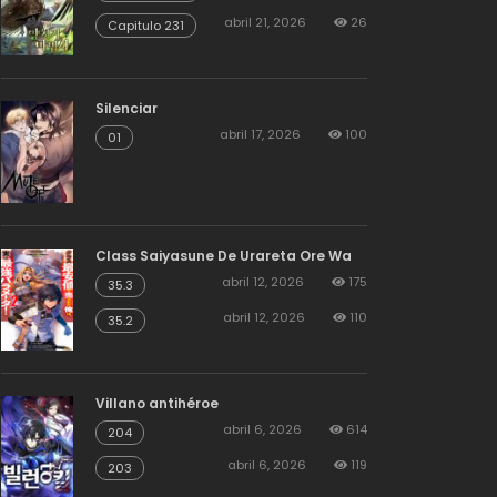
abril 21, 2026
26
Capitulo 231
Silenciar
abril 17, 2026
100
01
Class Saiyasune De Urareta Ore Wa
abril 12, 2026
175
35.3
abril 12, 2026
110
35.2
Villano antihéroe
abril 6, 2026
614
204
abril 6, 2026
119
203