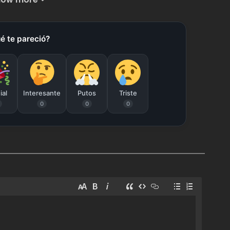
Capítulo 496
marzo 27, 2026
212
é te pareció?
Capítulo 494
marzo 27, 2026
206
Capítulo 492
marzo 27, 2026
220
ial
Interesante
Putos
Triste
0
0
0
Capítulo 490
marzo 27, 2026
222
Capítulo 488
marzo 27, 2026
242
Capítulo 486
marzo 27, 2026
226
Capítulo 484
enero 18, 2026
745