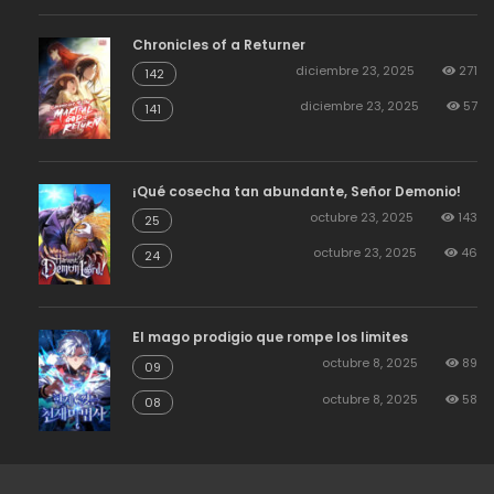
Chronicles of a Returner
diciembre 23, 2025
271
142
diciembre 23, 2025
57
141
¡Qué cosecha tan abundante, Señor Demonio!
octubre 23, 2025
143
25
octubre 23, 2025
46
24
El mago prodigio que rompe los limites
octubre 8, 2025
89
09
octubre 8, 2025
58
08