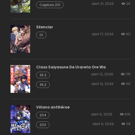
abril 21, 2026
26
Capitulo 231
Silenciar
abril 17, 2026
101
01
Class Saiyasune De Urareta Ore Wa
abril 12, 2026
175
35.3
abril 12, 2026
110
35.2
Villano antihéroe
abril 6, 2026
616
204
abril 6, 2026
119
203