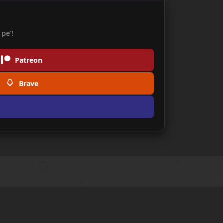
pe'!
Patreon
Brave