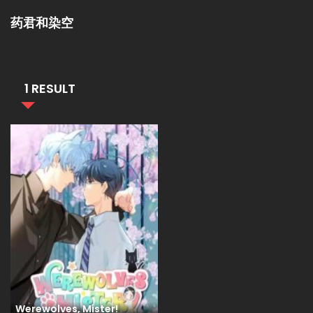
药君和染空
1 RESULT
Werewolves, Mister!