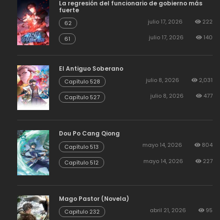
La regresión del funcionario de gobierno más
fuerte
julio 17, 2026
222
62
julio 17, 2026
140
61
El Antiguo Soberano
julio 8, 2026
2,031
Capítulo 528
julio 8, 2026
477
Capítulo 527
Dou Po Cang Qiong
mayo 14, 2026
804
Capítulo 513
mayo 14, 2026
227
Capítulo 512
Mago Pastor (Novela)
abril 21, 2026
95
Capitulo 232