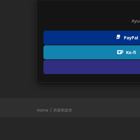
Ayu
PayPal
Ko-fi
Home
药君和染空