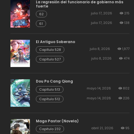
La regresión del funcionario de gobierno más
fuerte
julio 17, 2026
215
62
julio 17, 2026
138
61
El Antiguo Soberano
julio 8, 2026
1,977
Capítulo 528
julio 8, 2026
474
Capítulo 527
Dou Po Cang Qiong
mayo 14, 2026
802
Capítulo 513
mayo 14, 2026
226
Capítulo 512
Mago Pastor (Novela)
abril 21, 2026
95
Capitulo 232