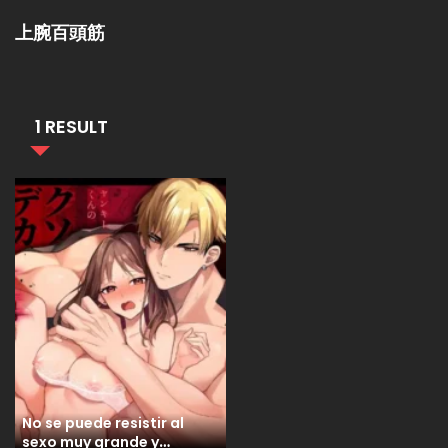
上腕百頭筋
1 RESULT
No se puede resistir al
sexo muy grande y