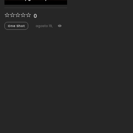
obsesivo del delincuente
0
One Shot
agosto 19,
2025
2,173