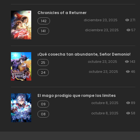
Chronicles of a Returner
diciembre 23, 2025
271
142
diciembre 23, 2025
57
141
¡Qué cosecha tan abundante, Señor Demonio!
octubre 23, 2025
143
25
octubre 23, 2025
46
24
El mago prodigio que rompe los limites
octubre 8, 2025
89
09
octubre 8, 2025
58
08