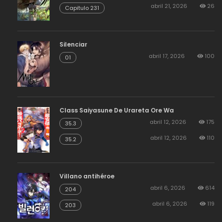
abril 21, 2026
26
Capitulo 231
Silenciar
abril 17, 2026
100
01
Class Saiyasune De Urareta Ore Wa
abril 12, 2026
175
35.3
abril 12, 2026
110
35.2
Villano antihéroe
abril 6, 2026
614
204
abril 6, 2026
119
203