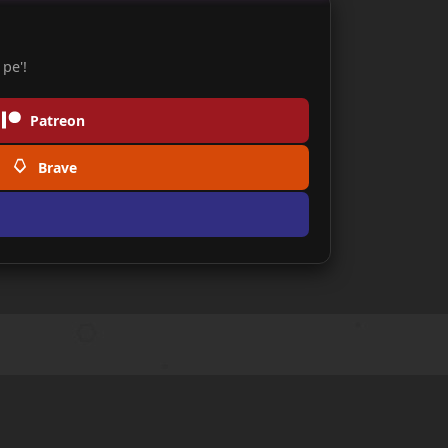
pe'!
Patreon
Brave