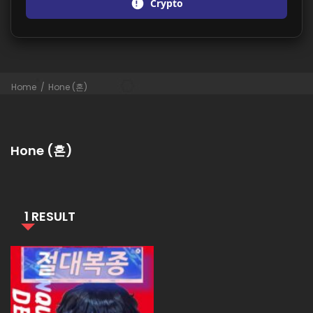
Crypto
Home
Hone (혼)
Hone (혼)
1 RESULT