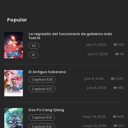
Popular
La regresión del funcionario de gobierno más
fuerte
julio 17, 2026
224
62
julio 17, 2026
141
61
El Antiguo Soberano
julio 8, 2026
2,057
Capítulo 528
julio 8, 2026
482
Capítulo 527
Dou Po Cang Qiong
mayo 14, 2026
806
Capítulo 513
mayo 14, 2026
227
Capítulo 512