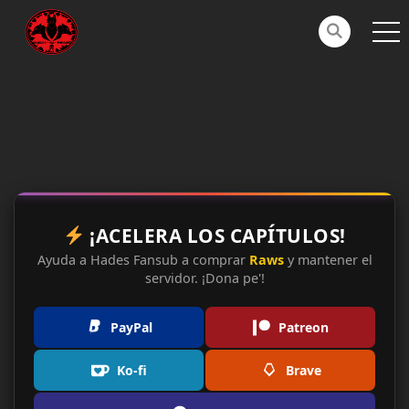
¡ACELERA LOS CAPÍTULOS!
Ayuda a Hades Fansub a comprar
Raws
y mantener el
servidor. ¡Dona pe'!
PayPal
Patreon
Ko-fi
Brave