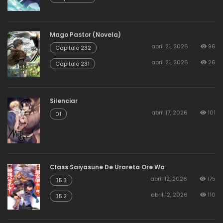
Mago Pastor (Novela)
abril 21, 2026
96
Capitulo 232
abril 21, 2026
26
Capitulo 231
Silenciar
abril 17, 2026
101
01
Class Saiyasune De Urareta Ore Wa
abril 12, 2026
175
35.3
abril 12, 2026
110
35.2