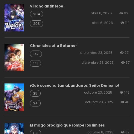
Villano antihéroe
abril 6, 2026
621
204
abril 6, 2026
119
203
Chronicles of a Returner
diciembre 23, 2025
271
142
diciembre 23, 2025
57
141
¡Qué cosecha tan abundante, Señor Demonio!
octubre 23, 2025
143
25
octubre 23, 2025
46
24
El mago prodigio que rompe los limites
octubre 8, 2025
89
09