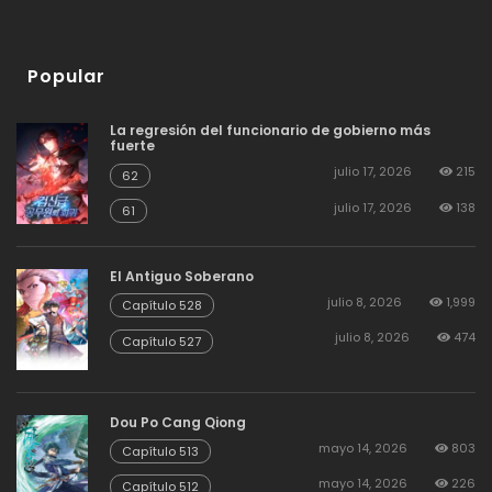
Popular
La regresión del funcionario de gobierno más
fuerte
julio 17, 2026
215
62
julio 17, 2026
138
61
El Antiguo Soberano
julio 8, 2026
1,999
Capítulo 528
julio 8, 2026
474
Capítulo 527
Dou Po Cang Qiong
mayo 14, 2026
803
Capítulo 513
mayo 14, 2026
226
Capítulo 512