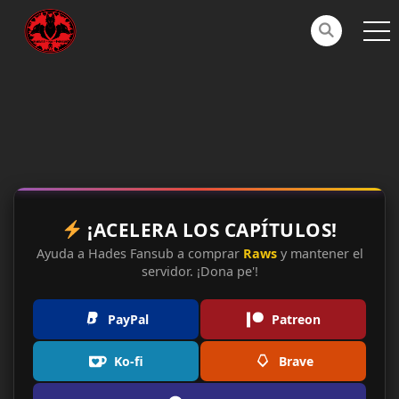
¡ACELERA LOS CAPÍTULOS!
Ayuda a Hades Fansub a comprar
Raws
y mantener el
servidor. ¡Dona pe'!
PayPal
Patreon
Ko-fi
Brave