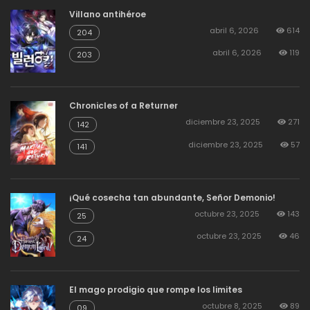
Villano antihéroe
abril 6, 2026
614
204
abril 6, 2026
119
203
Chronicles of a Returner
diciembre 23, 2025
271
142
diciembre 23, 2025
57
141
¡Qué cosecha tan abundante, Señor Demonio!
octubre 23, 2025
143
25
octubre 23, 2025
46
24
El mago prodigio que rompe los limites
octubre 8, 2025
89
09