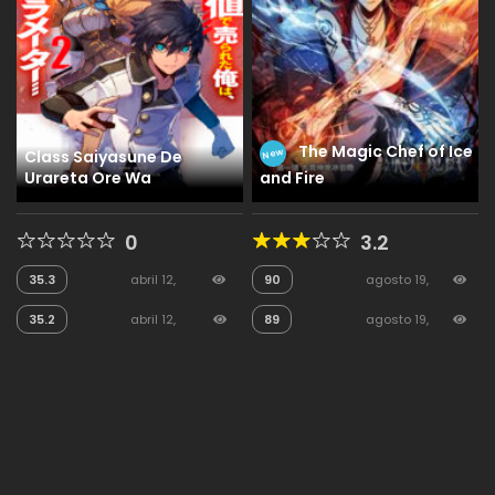
The Magic Chef of Ice
Class Saiyasune De
New
Urareta Ore Wa
and Fire
0
3.2
35.3
abril 12,
90
agosto 19,
2026
175
2025
53
35.2
abril 12,
89
agosto 19,
2026
110
2025
23