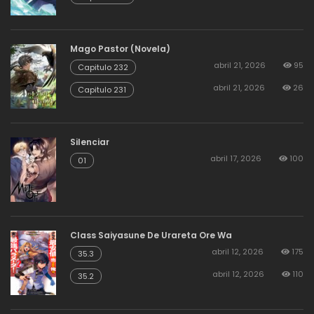
Mago Pastor (Novela)
abril 21, 2026
95
Capitulo 232
abril 21, 2026
26
Capitulo 231
Silenciar
abril 17, 2026
100
01
Class Saiyasune De Urareta Ore Wa
abril 12, 2026
175
35.3
abril 12, 2026
110
35.2