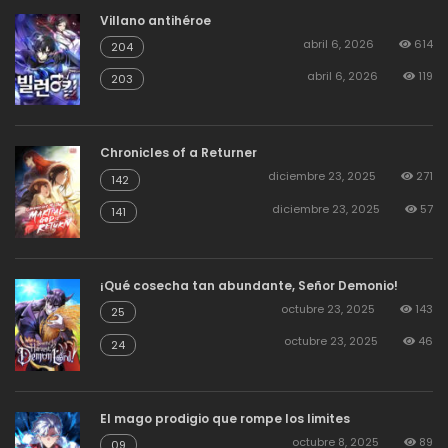
Villano antihéroe
abril 6, 2026
614
204
abril 6, 2026
119
203
Chronicles of a Returner
diciembre 23, 2025
271
142
diciembre 23, 2025
57
141
¡Qué cosecha tan abundante, Señor Demonio!
octubre 23, 2025
143
25
octubre 23, 2025
46
24
El mago prodigio que rompe los limites
octubre 8, 2025
89
09