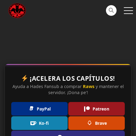
¡ACELERA LOS CAPÍTULOS!
Ayuda a Hades Fansub a comprar
Raws
y mantener el
servidor. ¡Dona pe'!
PayPal
Patreon
Ko-fi
Brave