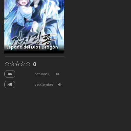
Espada del Dios Dragón
0
46
octubre 1,
2025
608
45
septiembre
20, 2025
302