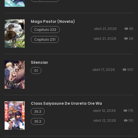
Mago Pastor (Novela)
abril 21, 2026
95
Capitulo 232
abril 21, 2026
26
Capitulo 231
Silenciar
abril 17, 2026
100
01
Class Saiyasune De Urareta Ore Wa
abril 12, 2026
175
35.3
abril 12, 2026
110
35.2