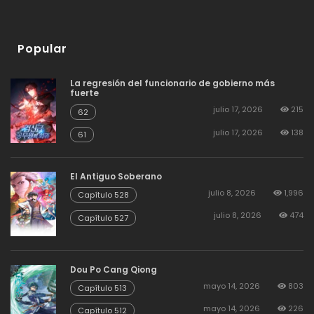
Popular
La regresión del funcionario de gobierno más
fuerte
julio 17, 2026
215
62
julio 17, 2026
138
61
El Antiguo Soberano
julio 8, 2026
1,996
Capítulo 528
julio 8, 2026
474
Capítulo 527
Dou Po Cang Qiong
mayo 14, 2026
803
Capítulo 513
mayo 14, 2026
226
Capítulo 512