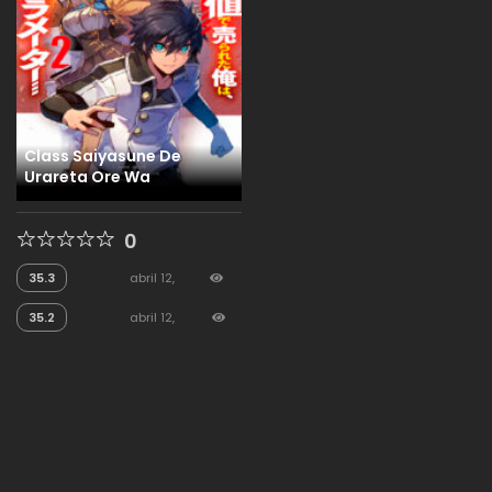
Class Saiyasune De
Urareta Ore Wa
0
35.3
abril 12,
2026
176
35.2
abril 12,
2026
110