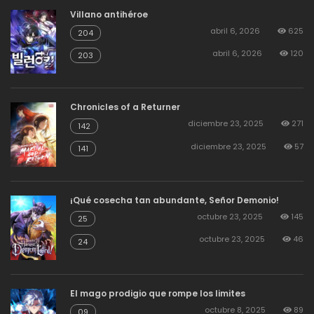
Villano antihéroe
abril 6, 2026
625
204
abril 6, 2026
120
203
Chronicles of a Returner
diciembre 23, 2025
271
142
diciembre 23, 2025
57
141
¡Qué cosecha tan abundante, Señor Demonio!
octubre 23, 2025
145
25
octubre 23, 2025
46
24
El mago prodigio que rompe los limites
octubre 8, 2025
89
09