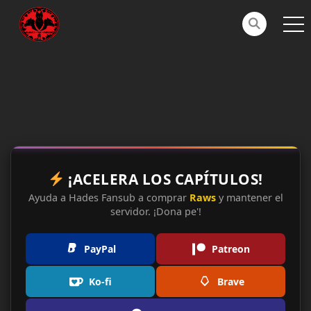
¡ACELERA LOS CAPÍTULOS!
Ayuda a Hades Fansub a comprar
Raws
y mantener el
servidor. ¡Dona pe'!
PayPal
Patreon
Ko-fi
Brave