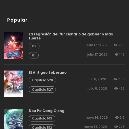
Popular
La regresión del funcionario de gobierno más
fuerte
julio 17, 2026
236
62
julio 17, 2026
146
61
El Antiguo Soberano
julio 8, 2026
2,113
Capítulo 528
julio 8, 2026
488
Capítulo 527
Dou Po Cang Qiong
mayo 14, 2026
813
Capítulo 513
mayo 14, 2026
228
Capítulo 512