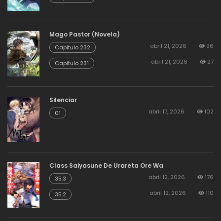
Mago Pastor (Novela)
abril 21, 2026
96
Capitulo 232
abril 21, 2026
27
Capitulo 231
Silenciar
abril 17, 2026
102
01
Class Saiyasune De Urareta Ore Wa
abril 12, 2026
176
35.3
abril 12, 2026
110
35.2