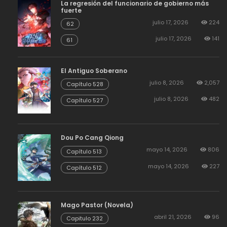
La regresión del funcionario de gobierno más
fuerte
julio 17, 2026
224
62
julio 17, 2026
141
61
El Antiguo Soberano
julio 8, 2026
2,057
Capítulo 528
julio 8, 2026
482
Capítulo 527
Dou Po Cang Qiong
mayo 14, 2026
806
Capítulo 513
mayo 14, 2026
227
Capítulo 512
Mago Pastor (Novela)
abril 21, 2026
96
Capitulo 232