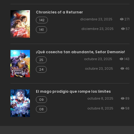
Chronicles of a Returner
diciembre 23, 2025
271
142
diciembre 23, 2025
57
141
¡Qué cosecha tan abundante, Señor Demonio!
octubre 23, 2025
143
25
octubre 23, 2025
46
24
El mago prodigio que rompe los limites
octubre 8, 2025
89
09
octubre 8, 2025
58
08