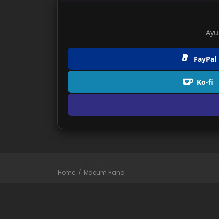
Ayu
PayPal
Ko-fi
Home
Maeum Hana