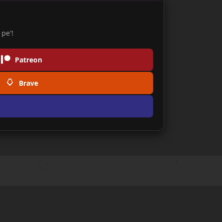
pe'!
Patreon
Brave