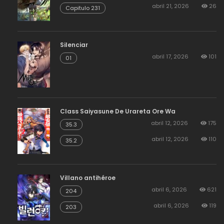
abril 21, 2026
26
Capitulo 231
Silenciar
abril 17, 2026
101
01
Class Saiyasune De Urareta Ore Wa
abril 12, 2026
175
35.3
abril 12, 2026
110
35.2
Villano antihéroe
abril 6, 2026
621
204
abril 6, 2026
119
203