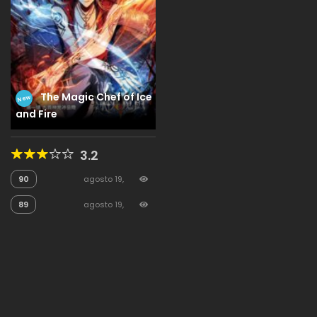
The Magic Chef of Ice
New
and Fire
3.2
90
agosto 19,
2025
53
89
agosto 19,
2025
23