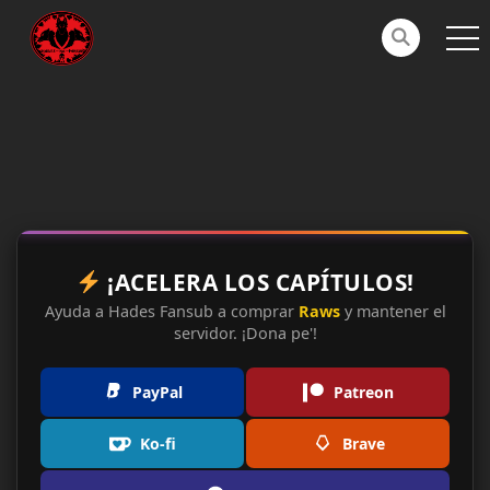
¡ACELERA LOS CAPÍTULOS!
Ayuda a Hades Fansub a comprar
Raws
y mantener el
servidor. ¡Dona pe'!
PayPal
Patreon
Ko-fi
Brave