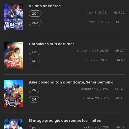
Villano antihéroe
abril 6, 2026
622
204
abril 6, 2026
119
203
Chronicles of a Returner
diciembre 23, 2025
271
142
diciembre 23, 2025
57
141
¡Qué cosecha tan abundante, Señor Demonio!
octubre 23, 2025
143
25
octubre 23, 2025
46
24
El mago prodigio que rompe los limites
octubre 8, 2025
89
09