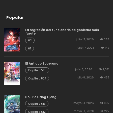
Popular
La regresión del funcionario de gobierno más
fuerte
julio 17, 2026
225
62
julio 17, 2026
142
61
El Antiguo Soberano
julio 8, 2026
2,071
Capítulo 528
julio 8, 2026
485
Capítulo 527
Dou Po Cang Qiong
mayo 14, 2026
807
Capítulo 513
mayo 14, 2026
227
Capítulo 512