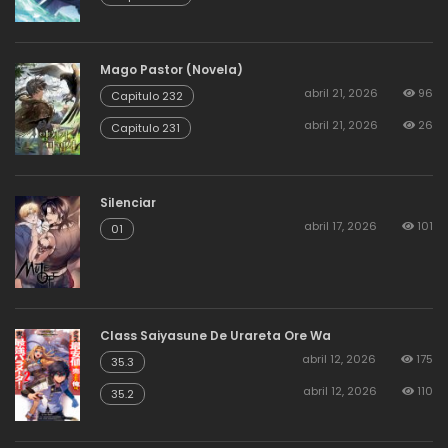
Mago Pastor (Novela)
abril 21, 2026
96
Capitulo 232
abril 21, 2026
26
Capitulo 231
Silenciar
abril 17, 2026
101
01
Class Saiyasune De Urareta Ore Wa
abril 12, 2026
175
35.3
abril 12, 2026
110
35.2