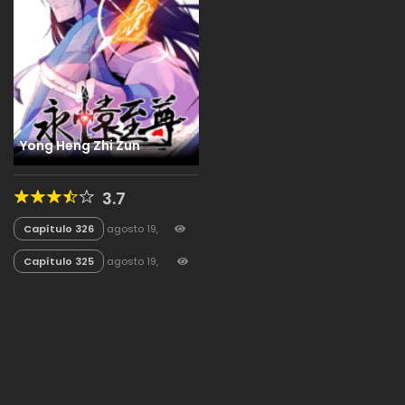
Yong Heng Zhi Zun
3.7
Capítulo 326
agosto 19,
2025
259
Capítulo 325
agosto 19,
2025
147