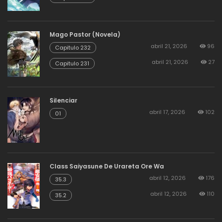
Mago Pastor (Novela)
abril 21, 2026
96
Capitulo 232
abril 21, 2026
27
Capitulo 231
Silenciar
abril 17, 2026
102
01
Class Saiyasune De Urareta Ore Wa
abril 12, 2026
176
35.3
abril 12, 2026
110
35.2