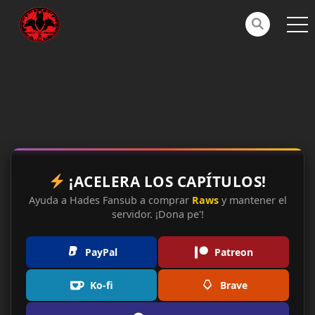
¡ACELERA LOS CAPÍTULOS!
Ayuda a Hades Fansub a comprar
Raws
y mantener el
servidor. ¡Dona pe'!
PayPal
Patreon
Ko-fi
Brave