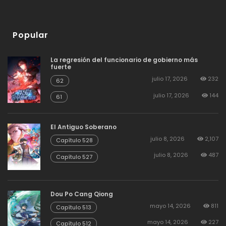
Popular
La regresión del funcionario de gobierno más
fuerte
julio 17, 2026
232
62
julio 17, 2026
144
61
El Antiguo Soberano
julio 8, 2026
2,107
Capítulo 528
julio 8, 2026
487
Capítulo 527
Dou Po Cang Qiong
mayo 14, 2026
811
Capítulo 513
mayo 14, 2026
227
Capítulo 512