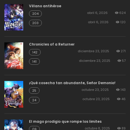
Villano antihéroe
abril 6, 2026
624
204
abril 6, 2026
120
203
Chronicles of a Returner
diciembre 23, 2025
271
142
diciembre 23, 2025
57
141
¡Qué cosecha tan abundante, Señor Demonio!
octubre 23, 2025
143
25
octubre 23, 2025
46
24
El mago prodigio que rompe los limites
octubre 8, 2025
89
09