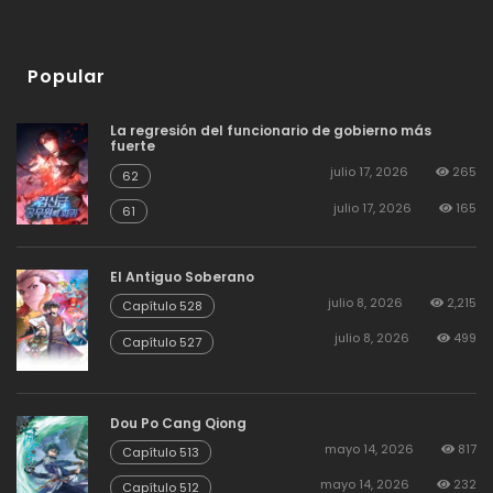
Popular
La regresión del funcionario de gobierno más
fuerte
julio 17, 2026
265
62
julio 17, 2026
165
61
El Antiguo Soberano
julio 8, 2026
2,215
Capítulo 528
julio 8, 2026
499
Capítulo 527
Dou Po Cang Qiong
mayo 14, 2026
817
Capítulo 513
mayo 14, 2026
232
Capítulo 512