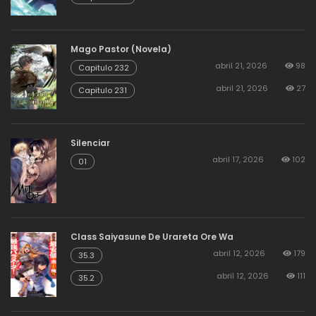
Mago Pastor (Novela)
abril 21, 2026
98
Capitulo 232
abril 21, 2026
27
Capitulo 231
Silenciar
abril 17, 2026
102
01
Class Saiyasune De Urareta Ore Wa
abril 12, 2026
179
35.3
abril 12, 2026
111
35.2