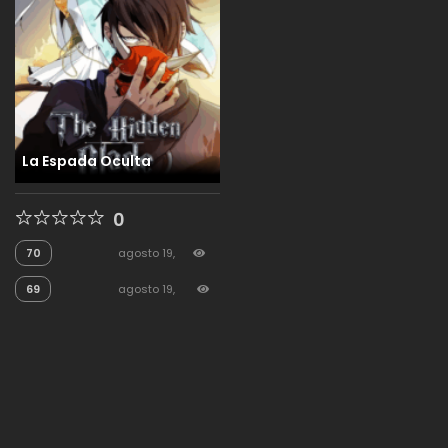
La Espada Oculta
0
70
agosto 19,
2025
380
69
agosto 19,
2025
171