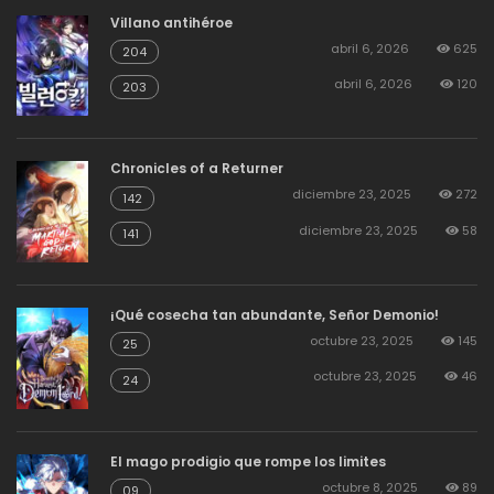
Villano antihéroe
abril 6, 2026
625
204
abril 6, 2026
120
203
Chronicles of a Returner
diciembre 23, 2025
272
142
diciembre 23, 2025
58
141
¡Qué cosecha tan abundante, Señor Demonio!
octubre 23, 2025
145
25
octubre 23, 2025
46
24
El mago prodigio que rompe los limites
octubre 8, 2025
89
09