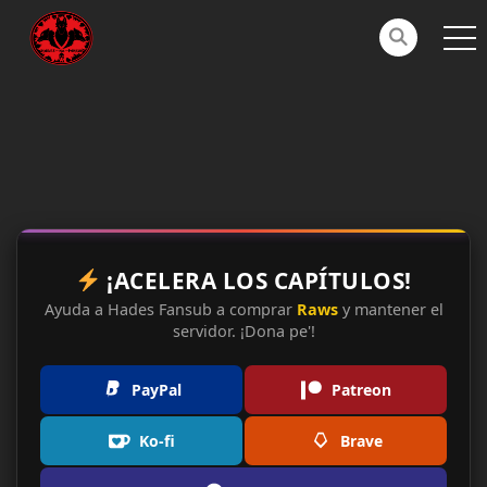
¡ACELERA LOS CAPÍTULOS!
Ayuda a Hades Fansub a comprar
Raws
y mantener el
servidor. ¡Dona pe'!
PayPal
Patreon
Ko-fi
Brave