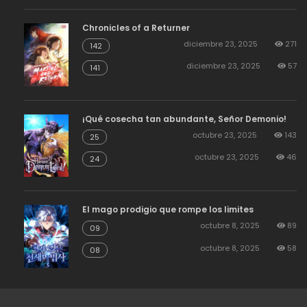
Chronicles of a Returner
diciembre 23, 2025
271
142
diciembre 23, 2025
57
141
¡Qué cosecha tan abundante, Señor Demonio!
octubre 23, 2025
143
25
octubre 23, 2025
46
24
El mago prodigio que rompe los limites
octubre 8, 2025
89
09
octubre 8, 2025
58
08