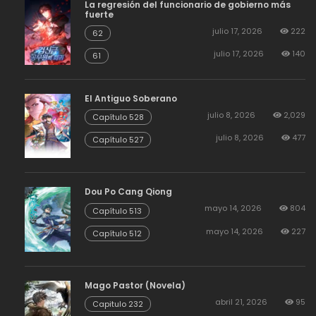
La regresión del funcionario de gobierno más
fuerte
julio 17, 2026
222
62
julio 17, 2026
140
61
El Antiguo Soberano
julio 8, 2026
2,029
Capítulo 528
julio 8, 2026
477
Capítulo 527
Dou Po Cang Qiong
mayo 14, 2026
804
Capítulo 513
mayo 14, 2026
227
Capítulo 512
Mago Pastor (Novela)
abril 21, 2026
95
Capitulo 232