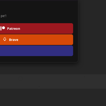
pe'!
Patreon
Brave