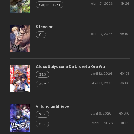
abril 21, 2026
26
Capitulo 231
Silenciar
abril 17, 2026
101
01
Class Saiyasune De Urareta Ore Wa
abril 12, 2026
175
35.3
abril 12, 2026
110
35.2
Villano antihéroe
abril 6, 2026
616
204
abril 6, 2026
119
203