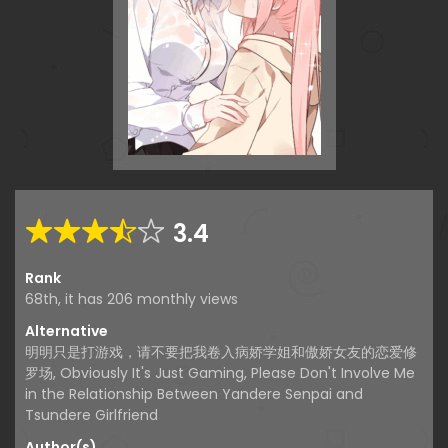
3.4
Rank
68th, it has 206 monthly views
Alternative
明明只是打游戏，请不要把我卷入病娇学姐和傲娇女友的恋爱修
罗场, Obviously It's Just Gaming, Please Don't Involve Me
in the Relationship Between Yandere Senpai and
Tsundere Girlfriend
Author(s)