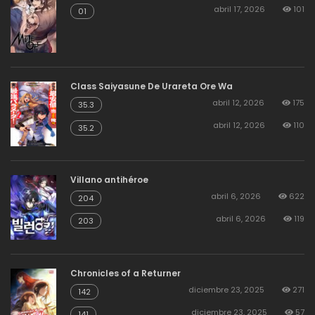
abril 17, 2026
101
01
Class Saiyasune De Urareta Ore Wa
abril 12, 2026
175
35.3
abril 12, 2026
110
35.2
Villano antihéroe
abril 6, 2026
622
204
abril 6, 2026
119
203
Chronicles of a Returner
diciembre 23, 2025
271
142
diciembre 23, 2025
57
141