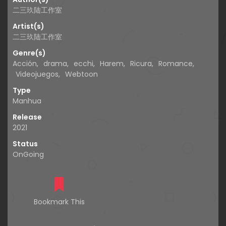
二三玖陆工作室
Artist(s)
二三玖陆工作室
Genre(s)
Acción
,
drama
,
ecchi
,
Harem
,
Ricura
,
Romance
,
Videojuegos
,
Webtoon
Type
Manhua
Release
2021
Status
OnGoing
Bookmark This