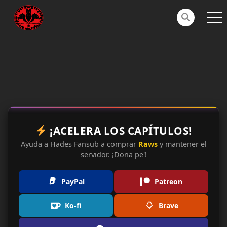
¡ACELERA LOS CAPÍTULOS!
Ayuda a Hades Fansub a comprar
Raws
y mantener el
servidor. ¡Dona pe'!
PayPal
Patreon
Ko-fi
Brave