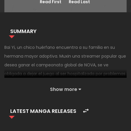
Read First
Read Last
SUMMARY
Bai Yi, un chico huérfano encuentra a su familia en su
hermana mayor adoptiva. Muxin una streamer popular que
desea ganar el campeonato global de NOVA, se ve
obligada a dejar el juego al ser hospitalizada por problemas
de salud. Para poder cumplir el deseo de su hermana Bai Yi
Show more
se ve obligado a disfrazarse de su hermana y cumplir sus
deseos, sin embargo, en su travesía se verá en vuelto en
una relación con una yandere y su tsundere.
LATEST MANGA RELEASES