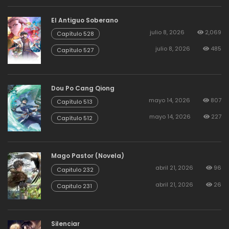
El Antiguo Soberano
julio 8, 2026
2,069
Capítulo 528
julio 8, 2026
485
Capítulo 527
Dou Po Cang Qiong
mayo 14, 2026
807
Capítulo 513
mayo 14, 2026
227
Capítulo 512
Mago Pastor (Novela)
abril 21, 2026
96
Capitulo 232
abril 21, 2026
26
Capitulo 231
Silenciar