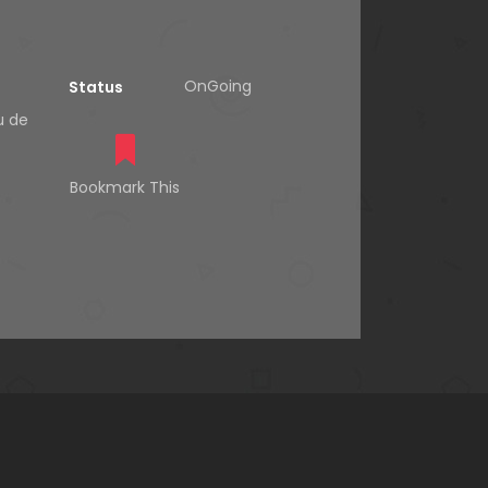
OnGoing
Status
u de
Bookmark This