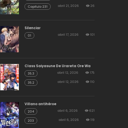
abril 21, 2026
26
Capitulo 231
Silenciar
abril 17, 2026
101
01
Class Saiyasune De Urareta Ore Wa
abril 12, 2026
175
35.3
abril 12, 2026
110
35.2
Villano antihéroe
abril 6, 2026
621
204
abril 6, 2026
119
203