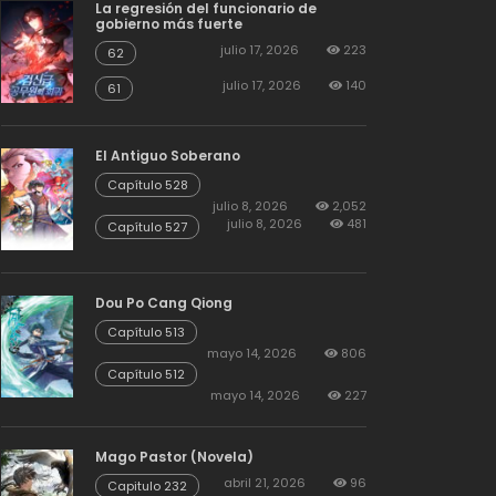
La regresión del funcionario de
gobierno más fuerte
julio 17, 2026
223
62
julio 17, 2026
140
61
El Antiguo Soberano
Capítulo 528
julio 8, 2026
2,052
julio 8, 2026
481
Capítulo 527
Dou Po Cang Qiong
Capítulo 513
mayo 14, 2026
806
Capítulo 512
mayo 14, 2026
227
Mago Pastor (Novela)
abril 21, 2026
96
Capitulo 232