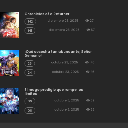
Chronicles of a Returner
diciembre 23, 2025
271
142
diciembre 23, 2025
57
141
¡Qué cosecha tan abundante, Señor
Demonio!
octubre 23, 2025
143
25
octubre 23, 2025
46
24
El mago prodigio que rompe los
limites
octubre 8, 2025
89
09
octubre 8, 2025
58
08