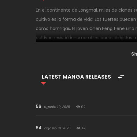
En el continente de Longmai, miles de clanes s
cultivo es la forma de vida. Los fuertes pueden
como hormigas. El joven Chen Feng tiene una r
cultivar, resistió innumerables burlas dirigidas 
saliendo de su capullo y abriendo un nuevo cap
S
demoníacos, frías emperatrices, chicas demonía
saltan a mi abrazo. Con la herencia incomparab
todas las bellezas y miraré desde los cielos.
LATEST MANGA RELEASES
56
agosto 19, 2025
92
54
agosto 19, 2025
42