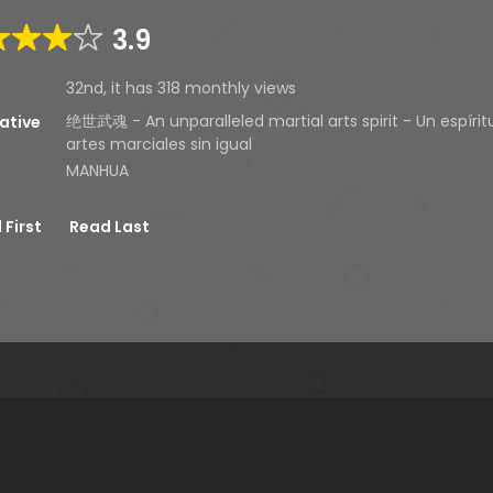
3.9
32nd, it has 318 monthly views
绝世武魂 - An unparalleled martial arts spirit - Un espírit
ative
artes marciales sin igual
MANHUA
 First
Read Last