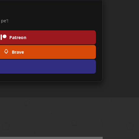
pe'!
Patreon
Brave