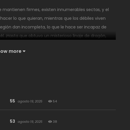
e mantienen firmes, existen innumerables sectas, y el
 hacer lo que quieran, mientras que los débiles viven
egión dan incompleta, lo que le hace ser incapaz de
a él. ¡Hasta que obtuvo un misterioso linaje de dragón,
ítulo en su vida! Coquetos espíritus de zorros
how more
cas o princesas de un clan prestigioso, todos ellos
le, manifestaré el espíritu marcial más fuerte, obtendré
55
agosto 19, 2025
54
53
agosto 19, 2025
38