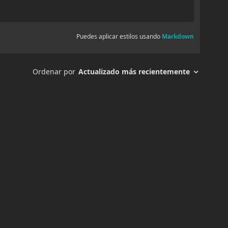
25
agosto 19, 2025
58
23
agosto 19, 2025
65
21
agosto 19, 2025
54
19
agosto 19, 2025
71
17
agosto 19, 2025
59
15
agosto 19, 2025
60