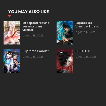
agosto 19, 2025
37
Capitulo 86
YOU MAY ALSO LIKE
agosto 19, 2025
42
Capitulo 85
Mi esposa resultó
Espada de
ser una gran
Viento y Trueno
villana.
agosto 19, 2025
agosto 19, 2025
37
agosto 19, 2025
Capitulo 84
Supreme Exorcist
INSECTOS
agosto 19, 2025
43
Capitulo 83
agosto 19, 2025
agosto 19, 2025
agosto 19, 2025
44
Capitulo 82
agosto 19, 2025
46
Capitulo 81
agosto 19, 2025
44
Capitulo 80