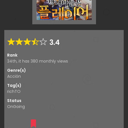
3.4
Rank
34th, it has 380 monthly views
Genre(s)
Acción
Tag(s)
richTO
Status
OnGoing