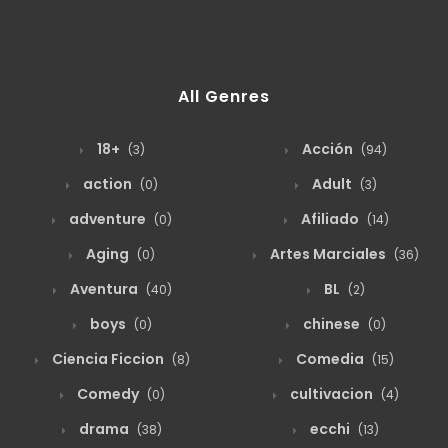
agosto 19, 2025
47
Capitulo 47
All Genres
agosto 19, 2025
51
Capitulo 46
18+
Acción
(3)
(94)
action
Adult
(0)
(3)
agosto 19, 2025
45
Capitulo 45
adventure
Afiliado
(0)
(14)
Aging
Artes Marciales
(0)
(36)
agosto 19, 2025
46
Capitulo 44
Aventura
BL
(40)
(2)
boys
chinese
(0)
(0)
agosto 19, 2025
45
Capitulo 43
Ciencia Ficcion
Comedia
(8)
(15)
Comedy
cultivacion
(0)
(4)
agosto 19, 2025
47
Capitulo 42
drama
ecchi
(38)
(13)