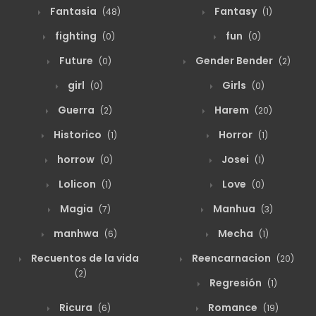
Fantasia
Fantasy
(48)
(1)
agosto 19, 2025
51
Capitulo 41
fighting
fun
(0)
(0)
Future
Gender Bender
(0)
(2)
agosto 19, 2025
50
Capitulo 40
girl
Girls
(0)
(0)
Guerra
Harem
(2)
(20)
agosto 19, 2025
53
Capitulo 39
Historico
Horror
(1)
(1)
horrow
Josei
(0)
(1)
agosto 19, 2025
56
Capitulo 38
Lolicon
Love
(1)
(0)
Magia
Manhua
(7)
(3)
agosto 19, 2025
53
Capitulo 37
manhwa
Mecha
(6)
(1)
Recuentos de la vida
Reencarnacion
(20)
agosto 19, 2025
52
Capitulo 36
(2)
Regresión
(1)
Ricura
Romance
(6)
(19)
agosto 19, 2025
52
Capitulo 35