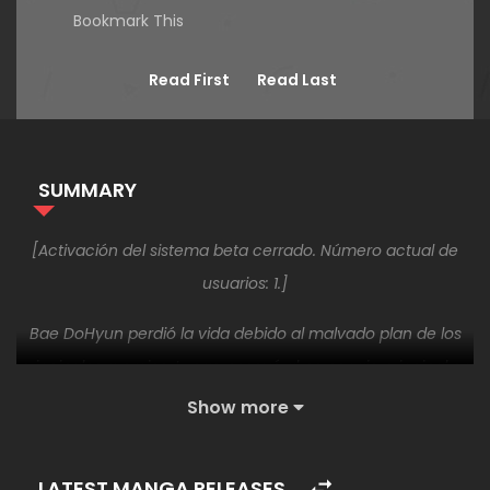
Bookmark This
Read First
Read Last
SUMMARY
[Activación del sistema beta cerrado. Número actual de
usuarios: 1.]
Bae DoHyun perdió la vida debido al malvado plan de los
principales gremios. Luego poseyó al personaje principal en
un juego que todavía está en su servicio beta.
Show more
Reencarnado como el hijo menor de la familia Rich, Raúl.
LATEST MANGA RELEASES