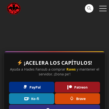
¡ACELERA LOS CAPÍTULOS!
Ayuda a Hades Fansub a comprar
Raws
y mantener el
servidor. ¡Dona pe'!
PayPal
Patreon
Ko-fi
Brave