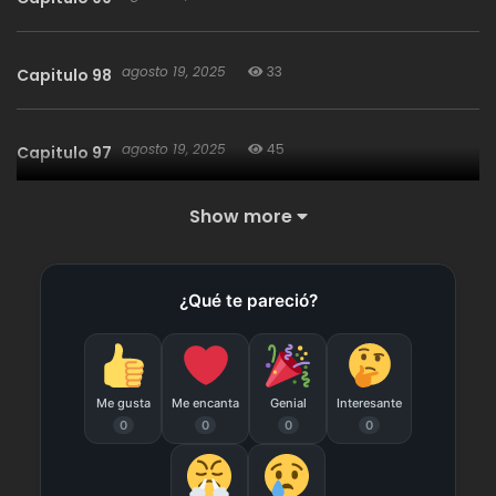
agosto 19, 2025
33
Capitulo 98
agosto 19, 2025
45
Capitulo 97
Show more
agosto 19, 2025
37
Capitulo 96
¿Qué te pareció?
agosto 19, 2025
41
Capitulo 95
agosto 19, 2025
37
Capitulo 94
Me gusta
Me encanta
Genial
Interesante
0
0
0
0
agosto 19, 2025
38
Capitulo 93