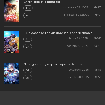
Chronicles of a Returner
agosto 19, 2025
47
Capitulo 54
diciembre 23, 2025
271
142
diciembre 23, 2025
57
141
agosto 19, 2025
57
Capitulo 53
¡Qué cosecha tan abundante, Señor Demonio!
agosto 19, 2025
44
Capitulo 52
octubre 23, 2025
143
25
octubre 23, 2025
46
24
agosto 19, 2025
49
Capitulo 51
El mago prodigio que rompe los limites
agosto 19, 2025
50
Capitulo 50
octubre 8, 2025
89
09
octubre 8, 2025
58
08
agosto 19, 2025
49
Capitulo 49
agosto 19, 2025
46
Capitulo 48