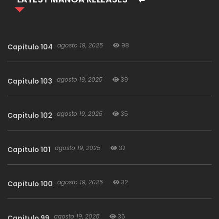
«¡Lo tomaré todo este tiempo!»
De jugador de rango 1 al NPC más poderoso, comienza su
nueva historia.
agosto 19, 2025
98
Capitulo 104
agosto 19, 2025
39
Capitulo 103
agosto 19, 2025
35
Capitulo 102
agosto 19, 2025
32
Capitulo 101
agosto 19, 2025
32
Capitulo 100
agosto 19, 2025
36
Capitulo 99