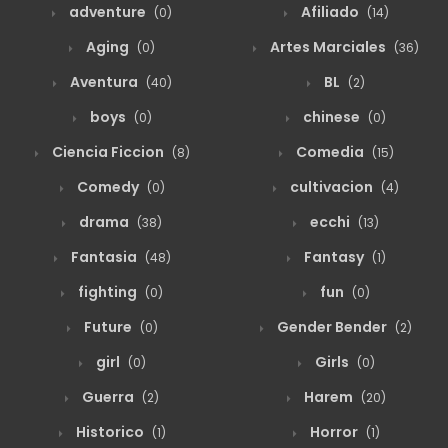
adventure
Afiliado
(0)
(14)
Aging
Artes Marciales
(0)
(36)
agosto 19, 2025
18
Capitulo 56
Aventura
BL
(40)
(2)
boys
chinese
(0)
(0)
agosto 19, 2025
18
Capitulo 55
Ciencia Ficcion
Comedia
(8)
(15)
Comedy
cultivacion
(0)
(4)
agosto 19, 2025
15
Capitulo 54
drama
ecchi
(38)
(13)
Fantasia
Fantasy
(48)
(1)
agosto 19, 2025
15
Capitulo 53
fighting
fun
(0)
(0)
Future
Gender Bender
(0)
(2)
agosto 19, 2025
15
Capitulo 52
girl
Girls
(0)
(0)
Guerra
Harem
(2)
(20)
agosto 19, 2025
17
Capitulo 51
Historico
Horror
(1)
(1)