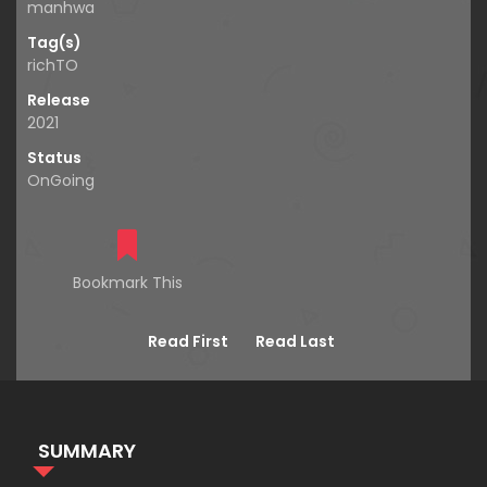
manhwa
Tag(s)
richTO
Release
2021
Status
OnGoing
Bookmark This
Read First
Read Last
SUMMARY