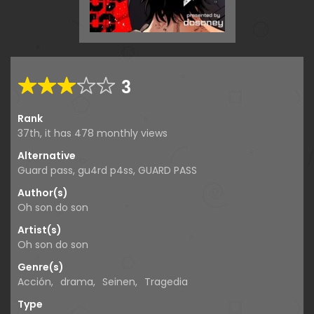
3
Rank
37th, it has 478 monthly views
Alternative
Guard pass, gu4rd p4ss, GUARD PASS
Author(s)
Oh son do son
Artist(s)
Oh son do son
Genre(s)
Acción
,
drama
,
Seinen
,
Tragedia
Type