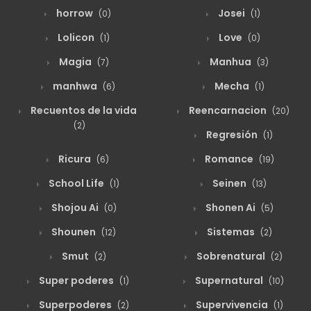
horrow
Josei
(0)
(1)
agosto 19, 2025
16
Capitulo 50
Lolicon
Love
(1)
(0)
Magia
Manhua
(7)
(3)
agosto 19, 2025
16
Capitulo 49
manhwa
Mecha
(6)
(1)
Recuentos de la vida
Reencarnacion
(20)
agosto 19, 2025
15
Capitulo 48
(2)
Regresión
(1)
Ricura
Romance
(6)
(19)
agosto 19, 2025
16
Capitulo 47
School Life
Seinen
(1)
(13)
Shojou Ai
Shonen Ai
(0)
(5)
agosto 19, 2025
16
Capitulo 46
Shounen
Sistemas
(12)
(2)
Smut
Sobrenatural
(2)
(2)
agosto 19, 2025
18
Capitulo 45
Super poderes
Supernatural
(1)
(10)
Superpoderes
Supervivencia
(2)
(1)
agosto 19, 2025
16