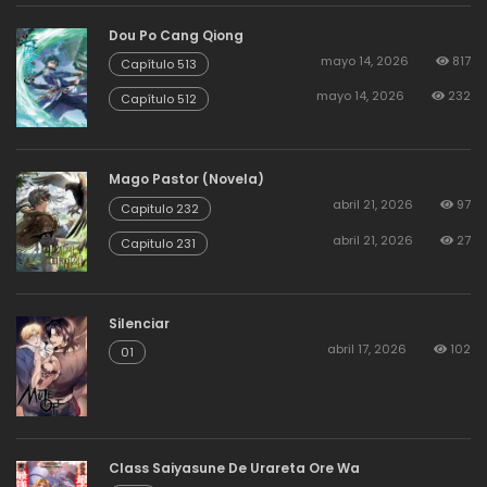
Capitulo 76
Dou Po Cang Qiong
mayo 14, 2026
817
Capítulo 513
agosto 19, 2025
16
Capitulo 75
mayo 14, 2026
232
Capítulo 512
agosto 19, 2025
14
Capitulo 74
Mago Pastor (Novela)
abril 21, 2026
97
Capitulo 232
agosto 19, 2025
16
Capitulo 73
abril 21, 2026
27
Capitulo 231
agosto 19, 2025
14
Capitulo 72
Silenciar
abril 17, 2026
102
01
agosto 19, 2025
14
Capitulo 71
agosto 19, 2025
19
Capitulo 70
Class Saiyasune De Urareta Ore Wa