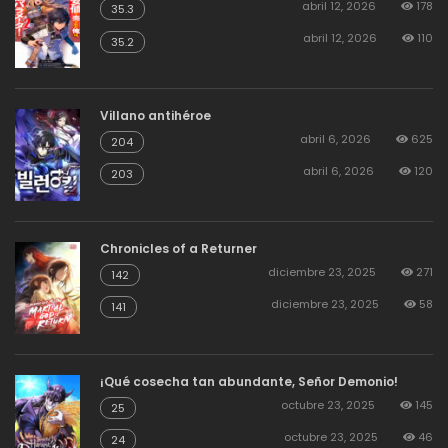
abril 12, 2026
178
35.3
abril 12, 2026
110
agosto 19, 2025
19
Capitulo 69
35.2
agosto 19, 2025
15
Capitulo 68
Villano antihéroe
abril 6, 2026
625
204
abril 6, 2026
120
203
agosto 19, 2025
15
Capitulo 67
Chronicles of a Returner
agosto 19, 2025
14
Capitulo 66
diciembre 23, 2025
271
142
diciembre 23, 2025
58
141
agosto 19, 2025
14
Capitulo 65
¡Qué cosecha tan abundante, Señor Demonio!
agosto 19, 2025
14
Capitulo 64
octubre 23, 2025
145
25
octubre 23, 2025
46
24