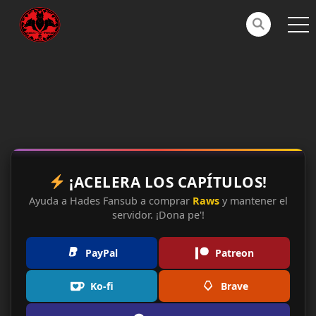
¡ACELERA LOS CAPÍTULOS!
Ayuda a Hades Fansub a comprar
Raws
y mantener el
servidor. ¡Dona pe'!
PayPal
Patreon
Ko-fi
Brave