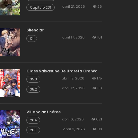
abril 21, 2026
26
Capitulo 231
Silenciar
abril 17, 2026
101
01
Class Saiyasune De Urareta Ore Wa
abril 12, 2026
175
35.3
abril 12, 2026
110
35.2
Villano antihéroe
abril 6, 2026
621
204
abril 6, 2026
119
203