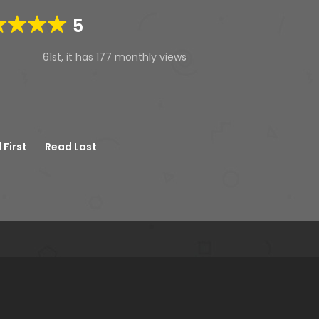
5
61st, it has 177 monthly views
 First
Read Last