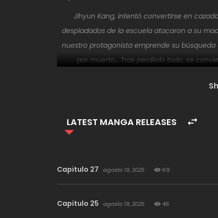
Jihyun Kang, intentó convertirse en cazad
despiadados de la escuela atacaron a su mad
nuestro protagonista emprende su búsqueda 
por muerto… Tras perderlo todo, se convi
S
LATEST MANGA RELEASES
Capitulo 27
agosto 19, 2025
69
Capitulo 25
agosto 19, 2025
46