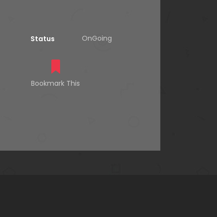
OnGoing
Status
Bookmark This