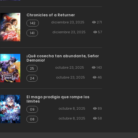
Chronicles of a Returner
diciembre 23, 2025
271
142
diciembre 23, 2025
57
141
¡Qué cosecha tan abundante, Señor
Demonio!
octubre 23, 2025
143
25
octubre 23, 2025
46
24
El mago prodigio que rompe los
limites
octubre 8, 2025
89
09
octubre 8, 2025
58
08