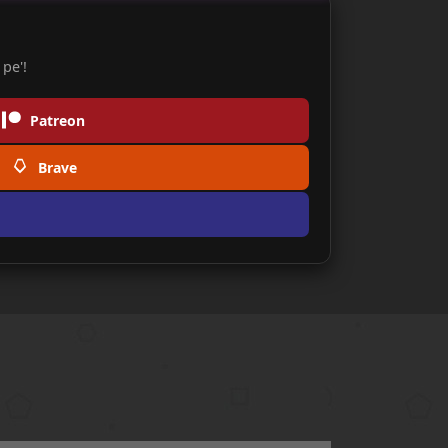
pe'!
Patreon
Brave