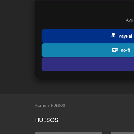
Ayu
PayPal
Ko-fi
Home
HUESOS
HUESOS