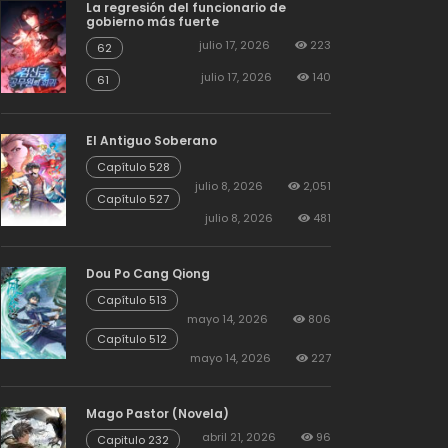
La regresión del funcionario de
gobierno más fuerte
julio 17, 2026
223
62
julio 17, 2026
140
61
El Antiguo Soberano
Capítulo 528
julio 8, 2026
2,051
Capítulo 527
julio 8, 2026
481
Dou Po Cang Qiong
Capítulo 513
mayo 14, 2026
806
Capítulo 512
mayo 14, 2026
227
Mago Pastor (Novela)
abril 21, 2026
96
Capitulo 232