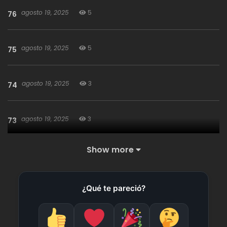
agosto 19, 2025
5
76
agosto 19, 2025
5
75
agosto 19, 2025
3
74
agosto 19, 2025
3
73
Show more
agosto 19, 2025
4
72
¿Qué te pareció?
agosto 19, 2025
4
71
agosto 19, 2025
3