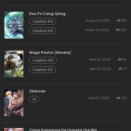
agosto 19, 2025
3
44
Dou Po Cang Qiong
mayo 14, 2026
815
Capítulo 513
agosto 19, 2025
3
43
mayo 14, 2026
232
Capítulo 512
agosto 19, 2025
3
42
Mago Pastor (Novela)
abril 21, 2026
96
Capitulo 232
agosto 19, 2025
4
abril 21, 2026
27
41
Capitulo 231
agosto 19, 2025
4
40
Silenciar
abril 17, 2026
102
01
agosto 19, 2025
3
39
agosto 19, 2025
3
Class Saiyasune De Urareta Ore Wa