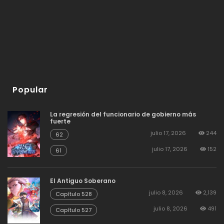
agosto 19, 2025
3
50
agosto 19, 2025
3
49
Popular
agosto 19, 2025
4
48
La regresión del funcionario de gobierno más
fuerte
agosto 19, 2025
3
47
julio 17, 2026
244
62
julio 17, 2026
152
61
agosto 19, 2025
3
46
El Antiguo Soberano
julio 8, 2026
2,139
Capítulo 528
agosto 19, 2025
3
45
julio 8, 2026
491
Capítulo 527