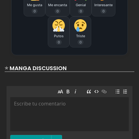
70
Me gusta
Me encanta
Genial
Interesante
0
0
0
0
agosto 19, 2025
3
69
Putos
Triste
agosto 19, 2025
5
0
0
68
agosto 19, 2025
5
67
MANGA DISCUSSION
agosto 19, 2025
4
66
agosto 19, 2025
4
65
agosto 19, 2025
4
64