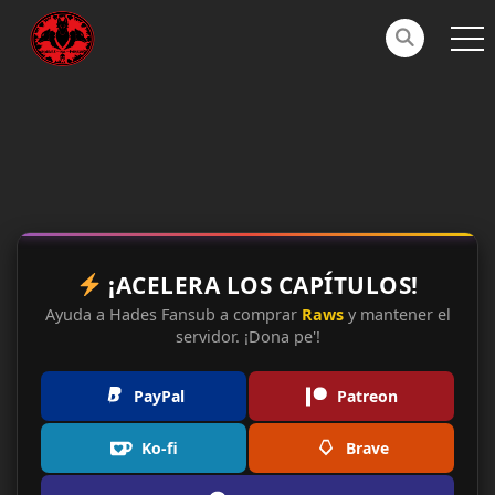
¡ACELERA LOS CAPÍTULOS!
Ayuda a Hades Fansub a comprar
Raws
y mantener el
servidor. ¡Dona pe'!
PayPal
Patreon
Ko-fi
Brave