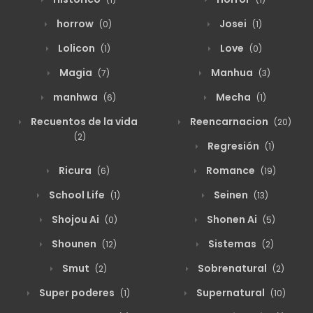
horrow
Josei
(0)
(1)
agosto 19, 2025
6
18
Lolicon
Love
(1)
(0)
Magia
Manhua
(7)
(3)
agosto 19, 2025
7
17
manhwa
Mecha
(6)
(1)
Recuentos de la vida
Reencarnacion
(20)
agosto 19, 2025
7
16
(2)
Regresión
(1)
Ricura
Romance
(6)
(19)
agosto 19, 2025
15
15
School Life
Seinen
(1)
(13)
Shojou Ai
Shonen Ai
(0)
(5)
agosto 19, 2025
10
14
Shounen
Sistemas
(12)
(2)
Smut
Sobrenatural
(2)
(2)
agosto 19, 2025
11
13
Super poderes
Supernatural
(1)
(10)