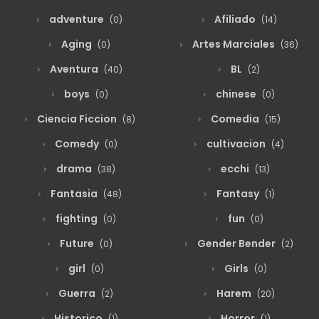
agosto 19, 2025
6
25
adventure
Afiliado
(0)
(14)
Aging
Artes Marciales
(0)
(36)
agosto 19, 2025
7
24
Aventura
BL
(40)
(2)
boys
chinese
(0)
(0)
agosto 19, 2025
5
23
Ciencia Ficcion
Comedia
(8)
(15)
Comedy
cultivacion
(0)
(4)
agosto 19, 2025
6
22
drama
ecchi
(38)
(13)
Fantasia
Fantasy
(48)
(1)
agosto 19, 2025
5
21
fighting
fun
(0)
(0)
Future
Gender Bender
(0)
(2)
agosto 19, 2025
6
20
girl
Girls
(0)
(0)
Guerra
Harem
(2)
(20)
agosto 19, 2025
7
19
Historico
Horror
(1)
(1)