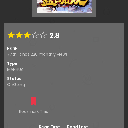
2.8
Rank
77th, it has 226 monthly views
Type
MANHUA
Status
OnGoing
Bookmark This
Read First
Read Last