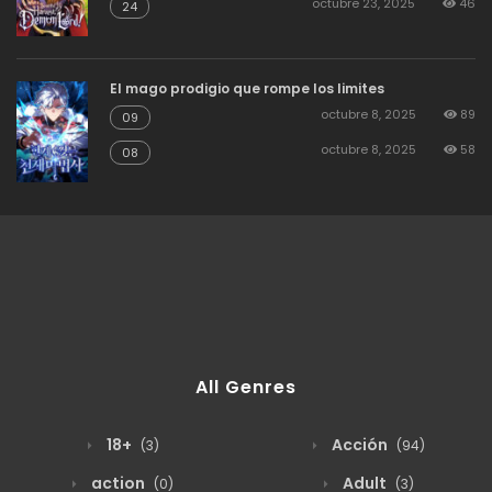
octubre 23, 2025
46
24
agosto 19, 2025
5
31
El mago prodigio que rompe los limites
octubre 8, 2025
89
09
agosto 19, 2025
5
30
octubre 8, 2025
58
08
agosto 19, 2025
5
29
agosto 19, 2025
7
28
agosto 19, 2025
5
27
All Genres
agosto 19, 2025
5
26
18+
Acción
(3)
(94)
action
Adult
(0)
(3)