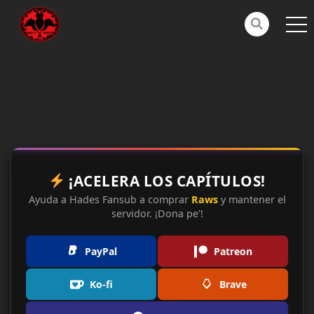
¡ACELERA LOS CAPÍTULOS!
Ayuda a Hades Fansub a comprar
Raws
y mantener el
servidor. ¡Dona pe'!
PayPal
Patreon
Ko-fi
Brave