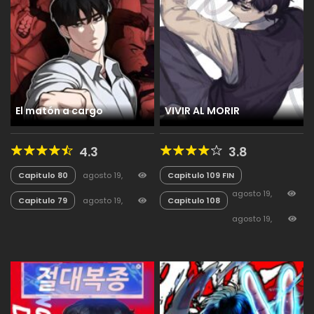
El matón a cargo
VIVIR AL MORIR
4.3
3.8
Capitulo 80
agosto 19,
Capitulo 109 FIN
2025
38
agosto 19,
Capitulo 79
agosto 19,
Capitulo 108
2025
53
2025
25
agosto 19,
2025
16