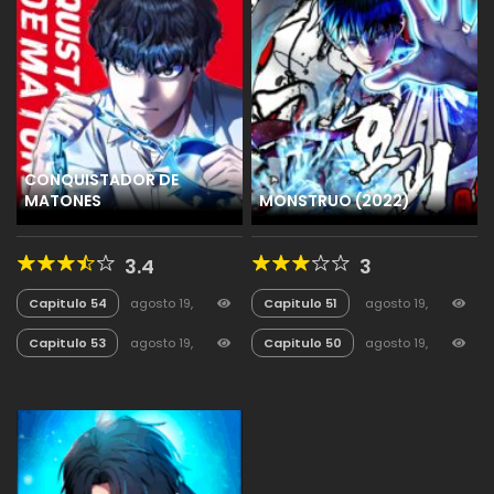
CONQUISTADOR DE
MATONES
MONSTRUO (2022)
3.4
3
Capitulo 54
agosto 19,
Capitulo 51
agosto 19,
2025
46
2025
80
Capitulo 53
agosto 19,
Capitulo 50
agosto 19,
2025
24
2025
62