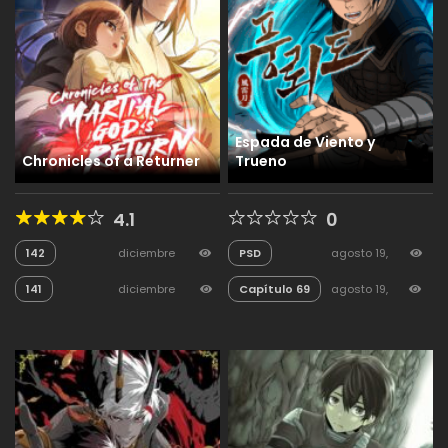
Espada de Viento y
Chronicles of a Returner
Trueno
4.1
0
142
diciembre
PSD
agosto 19,
23, 2025
271
2025
43
141
diciembre
Capítulo 69
agosto 19,
23, 2025
58
2025
116