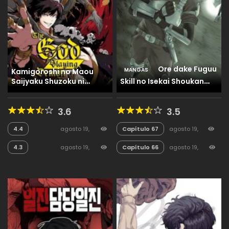
Ore dake Fuguu
MANGAS
Kamigoroshi no Maou
Saijyaku Shuzoku ni
Skill no Isekai Shoukan
Tensei shi Shijyou Saikyou
Hangyakuki
ni naru
3.6
3.5
4.4
agosto 19,
Capítulo 67
agosto 19,
2025
46
2025
103
4.3
agosto 19,
Capítulo 66
agosto 19,
2025
32
2025
60