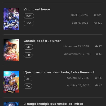
Villano antihéroe
abril 6, 2026
625
204
abril 6, 2026
120
203
Chronicles of a Returner
diciembre 23, 2025
271
142
diciembre 23, 2025
58
141
¡Qué cosecha tan abundante, Señor Demonio!
octubre 23, 2025
145
25
octubre 23, 2025
46
24
El mago prodigio que rompe los limites