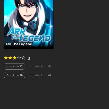
Ark The Legend
3
Capitulo 17
agosto 19,
2025
13
Capitulo 16
agosto 19,
2025
16