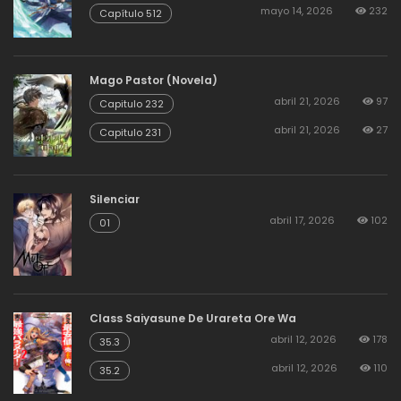
mayo 14, 2026
232
Capítulo 512
Mago Pastor (Novela)
abril 21, 2026
97
Capitulo 232
abril 21, 2026
27
Capitulo 231
Silenciar
abril 17, 2026
102
01
Class Saiyasune De Urareta Ore Wa
abril 12, 2026
178
35.3
abril 12, 2026
110
35.2