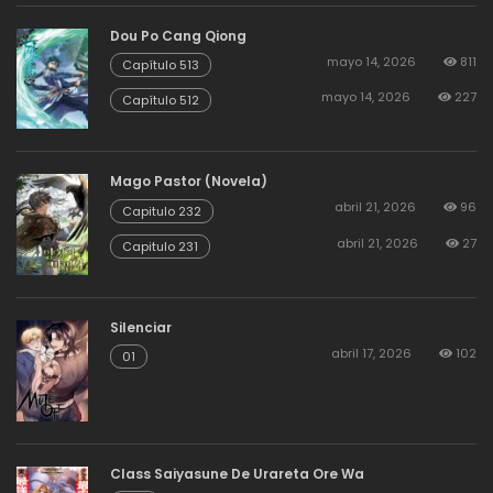
Capitulo 69
Dou Po Cang Qiong
mayo 14, 2026
811
Capítulo 513
agosto 19, 2025
5
Capitulo 68
mayo 14, 2026
227
Capítulo 512
agosto 19, 2025
6
Capitulo 67
Mago Pastor (Novela)
abril 21, 2026
96
Capitulo 232
agosto 19, 2025
7
Capitulo 66
abril 21, 2026
27
Capitulo 231
agosto 19, 2025
8
Capitulo 65
Silenciar
abril 17, 2026
102
01
agosto 19, 2025
9
Capitulo 64
agosto 19, 2025
13
Capitulo 63
Class Saiyasune De Urareta Ore Wa