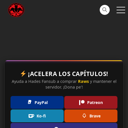
¡ACELERA LOS CAPÍTULOS!
Ayuda a Hades Fansub a comprar
Raws
y mantener el
servidor. ¡Dona pe'!
PayPal
Patreon
Ko-fi
Brave