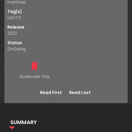
manhwa
Tag(s)
richTO
Release
2022
Status
OnGoing
Bookmark This
Read First
Read Last
SUMMARY