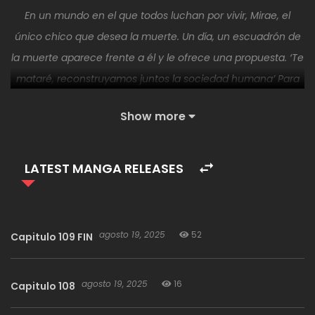
En un mundo en el que todos luchan por vivir, Mirae, el
único chico que desea la muerte. Un día, un escuadrón de
la muerte aparece frente a él y le ofrece una propuesta. ‘Te
mataré, reconstruyamos juntos la sociedad humana’ Para
morir, tienes que salvar a todos.
Show more
«CLIC AQUI PARA UNIRSE AL CANAL DE TELEGRAM»
LATEST MANGA RELEASES
agosto 19, 2025
52
Capitulo 109 FIN
agosto 19, 2025
16
Capitulo 108