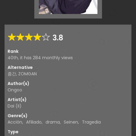
3.8
Rank
40th, it has 284 monthly views
Alternative
좀간, ZOMGAN
Author(s)
Ongoo
Artist(s)
Dai (II)
Genre(s)
Acción
,
Afiliado
,
drama
,
Seinen
,
Tragedia
Type