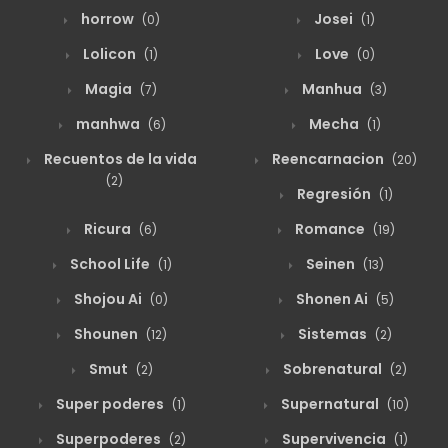
horrow
Josei
(0)
(1)
agosto 19, 2025
9
Capitulo 43
Lolicon
Love
(1)
(0)
Magia
Manhua
(7)
(3)
agosto 19, 2025
13
Capitulo 42
manhwa
Mecha
(6)
(1)
Recuentos de la vida
Reencarnacion
(20)
agosto 19, 2025
9
Capitulo 41
(2)
Regresión
(1)
Ricura
Romance
(6)
(19)
agosto 19, 2025
8
Capitulo 40
School Life
Seinen
(1)
(13)
Shojou Ai
Shonen Ai
(0)
(5)
agosto 19, 2025
21
Capitulo 39
Shounen
Sistemas
(12)
(2)
Smut
Sobrenatural
(2)
(2)
agosto 19, 2025
9
Capitulo 38
Super poderes
Supernatural
(1)
(10)
Superpoderes
Supervivencia
(2)
(1)
agosto 19, 2025
10