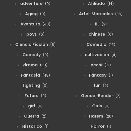
adventure
Afiliado
(0)
(14)
Aging
Artes Marciales
(0)
(36)
agosto 19, 2025
9
Capitulo 49
Aventura
BL
(40)
(2)
boys
chinese
(0)
(0)
agosto 19, 2025
9
Capitulo 48
Ciencia Ficcion
Comedia
(8)
(15)
Comedy
cultivacion
(0)
(4)
agosto 19, 2025
12
Capitulo 47
drama
ecchi
(38)
(13)
Fantasia
Fantasy
(48)
(1)
agosto 19, 2025
12
Capitulo 46
fighting
fun
(0)
(0)
Future
Gender Bender
(0)
(2)
agosto 19, 2025
9
Capitulo 45
girl
Girls
(0)
(0)
Guerra
Harem
(2)
(20)
agosto 19, 2025
10
Capitulo 44
Historico
Horror
(1)
(1)