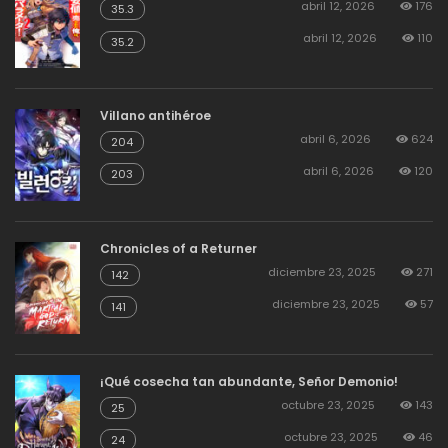
abril 12, 2026
176
35.3
abril 12, 2026
110
agosto 19, 2025
10
Capitulo 62
35.2
agosto 19, 2025
12
Capitulo 61
Villano antihéroe
abril 6, 2026
624
204
abril 6, 2026
120
203
agosto 19, 2025
18
Capitulo 60
Chronicles of a Returner
agosto 19, 2025
16
Capitulo 59
diciembre 23, 2025
271
142
diciembre 23, 2025
57
141
agosto 19, 2025
13
Capitulo 58
¡Qué cosecha tan abundante, Señor Demonio!
agosto 19, 2025
12
Capitulo 57
octubre 23, 2025
143
25
octubre 23, 2025
46
24