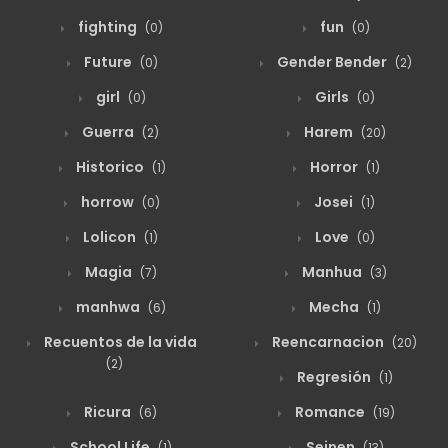
Capitulo 5
fighting
fun
(0)
(0)
Future
Gender Bender
(0)
(2)
agosto 19, 2025
26
Capitulo 4
girl
Girls
(0)
(0)
Guerra
Harem
(2)
(20)
agosto 19, 2025
31
Capitulo 3
Historico
Horror
(1)
(1)
horrow
Josei
(0)
(1)
agosto 19, 2025
45
Capitulo 2
Lolicon
Love
(1)
(0)
Magia
Manhua
(7)
(3)
agosto 19, 2025
73
Capitulo 1
manhwa
Mecha
(6)
(1)
Recuentos de la vida
Reencarnacion
(20)
(2)
Regresión
(1)
Ricura
Romance
(6)
(19)
School Life
Seinen
(1)
(13)