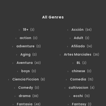
agosto 19, 2025
14
Capitulo 11
All Genres
agosto 19, 2025
14
Capitulo 10
18+
Acción
(3)
(94)
action
Adult
(0)
(3)
agosto 19, 2025
18
Capitulo 9
adventure
Afiliado
(0)
(14)
Aging
Artes Marciales
(0)
(36)
agosto 19, 2025
17
Capitulo 8
Aventura
BL
(40)
(2)
boys
chinese
(0)
(0)
agosto 19, 2025
18
Capitulo 7
Ciencia Ficcion
Comedia
(8)
(15)
Comedy
cultivacion
(0)
(4)
agosto 19, 2025
21
Capitulo 6
drama
ecchi
(38)
(13)
Fantasia
Fantasy
(48)
(1)
agosto 19, 2025
20