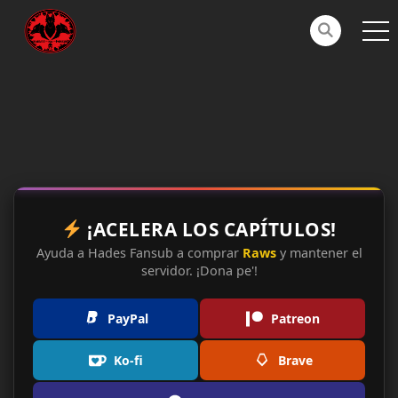
¡ACELERA LOS CAPÍTULOS!
Ayuda a Hades Fansub a comprar
Raws
y mantener el
servidor. ¡Dona pe'!
PayPal
Patreon
Ko-fi
Brave