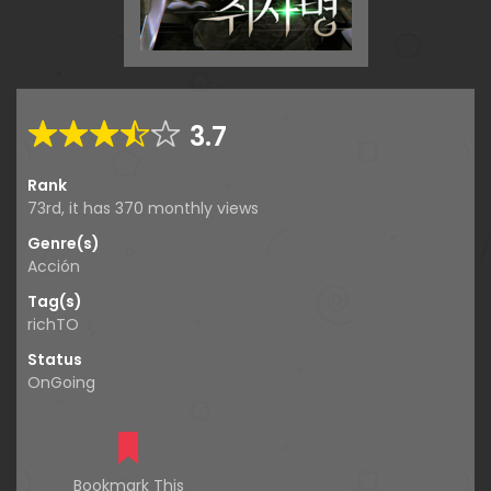
3.7
Rank
73rd, it has 370 monthly views
Genre(s)
Acción
Tag(s)
richTO
Status
OnGoing
Bookmark This