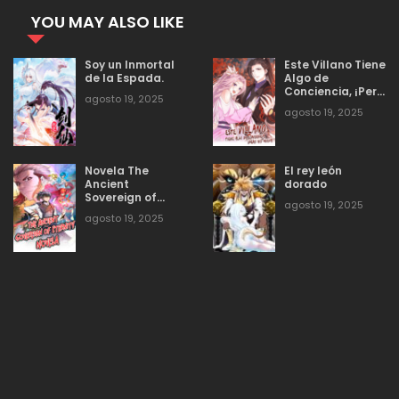
YOU MAY ALSO LIKE
agosto 19, 2025
13
Capitulo 49
Soy un Inmortal
Este Villano Tiene
de la Espada.
Algo de
Conciencia, ¡Pero
agosto 19, 2025
no Mucha!
agosto 19, 2025
13
agosto 19, 2025
Capitulo 48
Novela The
El rey león
agosto 19, 2025
9
Capitulo 47
Ancient
dorado
Sovereign of
agosto 19, 2025
Eternity
agosto 19, 2025
agosto 19, 2025
12
Capitulo 46
agosto 19, 2025
11
Capitulo 45
agosto 19, 2025
12
Capitulo 44