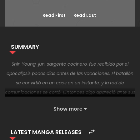
Read First
Read Last
SUMMARY
Shin Young-jun, sargento cocinero, fue recibido por el
apocalipsis pocos días antes de las vacaciones. El batallón
se convirtió en un caos en un instante, y la red de
comunicaciones se cortó. ¡Entonces algo apareció ante sus
ojos! [¡Felicidades por tu despertar!] [Trabajo: Chef Novato
Show more
Lv.1] Si hubiera sido un guerrero o un asesino, habría
intentado mantenerse en pie solo… Lo que le asignaron fue
chef, que obviamente es un trabajo de apoyo. No hay nada
LATEST MANGA RELEASES
que hacer si es así. «De aquí en adelante, te alimentaré».