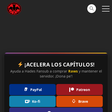
¡ACELERA LOS CAPÍTULOS!
Ayuda a Hades Fansub a comprar
Raws
y mantener el
servidor. ¡Dona pe'!
PayPal
Patreon
Ko-fi
Brave