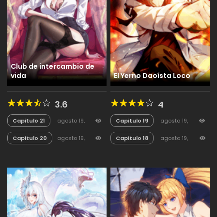
Club de intercambio de
vida
El Yerno Daoísta Loco
3.6
4
Capitulo 21
agosto 19,
Capitulo 19
agosto 19,
2025
76
2025
27
Capitulo 20
agosto 19,
Capitulo 18
agosto 19,
2025
35
2025
18