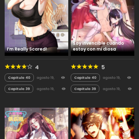
Soy invencible cuando
I’m Really Scared!
estoy con mi diosa
4
5
Capitulo 40
agosto 19,
Capitulo 40
agosto 19,
2025
32
2025
35
Capitulo 39
agosto 19,
Capitulo 39
agosto 19,
2025
19
2025
18