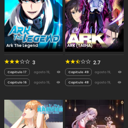
Ark The Legend
ARK (TAEHA)
3
2.7
Capitulo 17
agosto 19,
Capitulo 49
agosto 19,
2025
13
2025
17
Capitulo 16
agosto 19,
Capitulo 48
agosto 19,
2025
16
2025
18