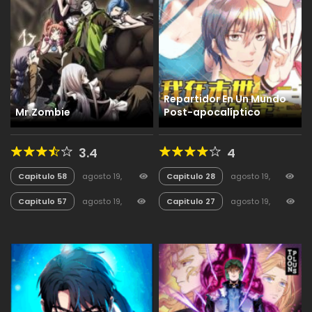
Repartidor En Un Mundo
Mr.Zombie
Post-apocalíptico
3.4
4
Capitulo 58
agosto 19,
Capitulo 28
agosto 19,
2025
71
2025
32
Capitulo 57
agosto 19,
Capitulo 27
agosto 19,
2025
32
2025
27