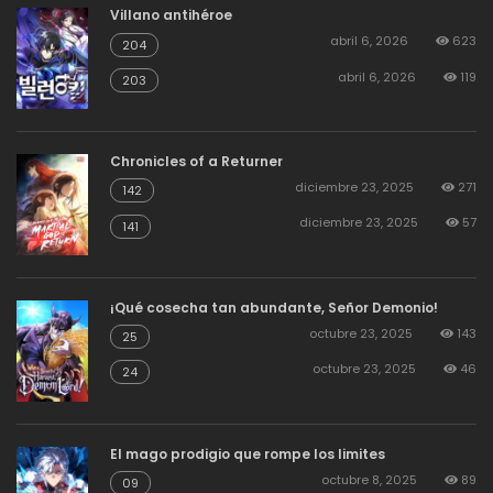
Villano antihéroe
abril 6, 2026
623
204
abril 6, 2026
119
203
Chronicles of a Returner
diciembre 23, 2025
271
142
diciembre 23, 2025
57
141
¡Qué cosecha tan abundante, Señor Demonio!
octubre 23, 2025
143
25
octubre 23, 2025
46
24
El mago prodigio que rompe los limites
octubre 8, 2025
89
09