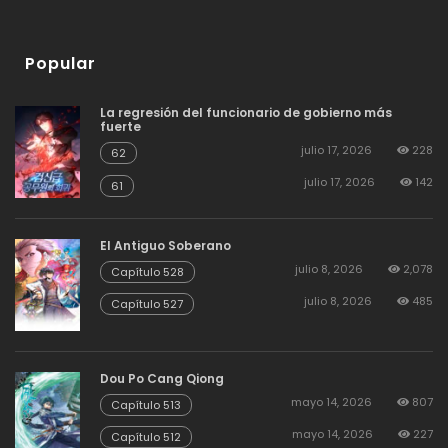
Popular
La regresión del funcionario de gobierno más
fuerte
julio 17, 2026
228
62
julio 17, 2026
142
61
El Antiguo Soberano
julio 8, 2026
2,078
Capítulo 528
julio 8, 2026
485
Capítulo 527
Dou Po Cang Qiong
mayo 14, 2026
807
Capítulo 513
mayo 14, 2026
227
Capítulo 512