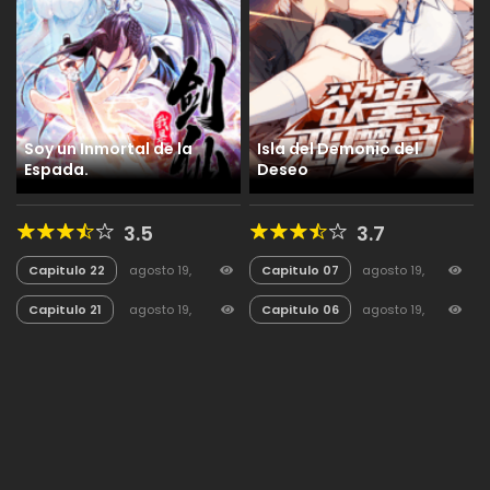
Soy un Inmortal de la
Isla del Demonio del
Espada.
Deseo
3.5
3.7
Capitulo 22
agosto 19,
Capitulo 07
agosto 19,
2025
11
2025
39
Capitulo 21
agosto 19,
Capitulo 06
agosto 19,
2025
7
2025
29