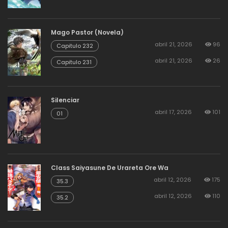
Mago Pastor (Novela)
abril 21, 2026
96
Capitulo 232
abril 21, 2026
26
Capitulo 231
Silenciar
abril 17, 2026
101
01
Class Saiyasune De Urareta Ore Wa
abril 12, 2026
175
35.3
abril 12, 2026
110
35.2